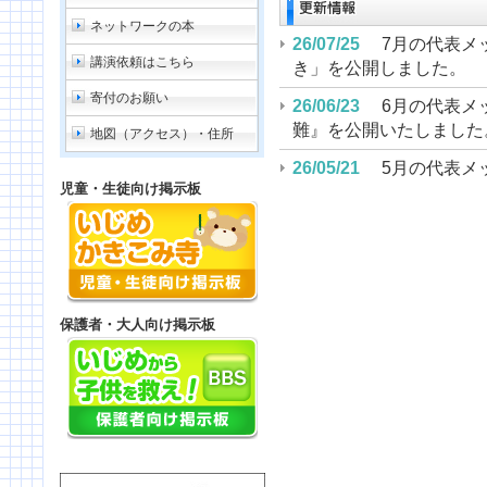
2026年6月『私
ネットワークの本
5月の代表メッセージ『「
26/07/25
7月の代表メ
講演依頼はこちら
しました。
き」を公開しました。
寄付のお願い
26/06/23
6月の代表メ
2026年5月『「
難』を公開いたしました
地図（アクセス）・住所
書」 』
26/05/21
5月の代表メ
児童・生徒向け掲示板
「要望書」 』を追加し
4月の代表メッセージ『「
しました。
26/04/28
4月の代表メ
「文書」にある』を公開
2026年4月『「
26/04/01
3月の代表メ
にある』
蔽を抑止する力が裁判に
保護者・大人向け掲示板
3月の代表メッセージ「旭
26/02/17
2月の代表メ
にはある」を公開しました
いたしました。
26/01/22
1月の代表メ
2026年3月『旭
件、犯罪と捉えるべき」
止する力が裁判に
25/12/20
12月の代表