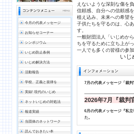
えないような深刻な傷を
信頼感、自分への信頼感
植え込み、未来への希望
今月の代表メッセージ
子供たちを守るのは、心
す。
お知らせコーナー
一般財団法人「いじめか
シンポジウム
ちを守るために立ち上が
一人でも多くの皆様の参
いじめ防止条例
いじ
いじめ解決方法
活動報告
学校、正義と規律を
7月の代表メッセージ「裁
実録! 現代のいじめ
2026年7月『裁
ネットいじめの対処法
6月の代表メッセージ『私
報道実績
た。
当団体のネットワーク
読んでおきたい本