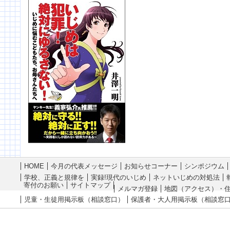
見守りたい』を公開いた
2月の代表メッセージ「自
25/11/18
11月の代表
2026年2月『自
考える』を公開いたしま
25/10/23
10月の代表
1月の代表メッセージ「い
いただきたい」を公開し
を公開いたしました
2026年1月『い
と捉えるべき』
12月の代表メッセージ『「
いたしました。
HOME
今月の代表メッセージ
お知らせコーナー
シンポジウム
2025年12月『
学校、正義と規律を
実録!現代のいじめ
ネットいじめの対処法
りたい』
寄付のお願い
サイトマップ
メルマガ登録
地図（アクセス）・
児童・生徒用掲示板（相談窓口）
保護者・大人用掲示板（相談窓
11月の代表メッセージ「い
しました。