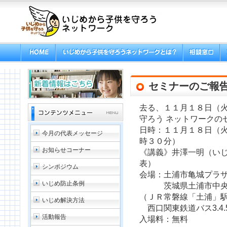
セミナーのご報
去る、１１月１８日（
守ろう ネットワークの
日時：１１月１８日（
今月の代表メッセージ
時３０分）
お知らせコーナー
《講義》井澤一明（い
表）
シンポジウム
会場：土浦市亀城プラ
いじめ防止条例
茨城県土浦市中央二丁
（ＪＲ常磐線「土浦」
いじめ解決方法
西口関東鉄道バス3.4
活動報告
入場料：無料