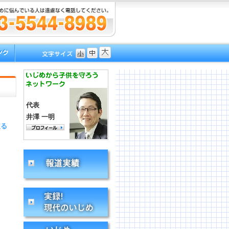
代表
井澤 一明
戻る