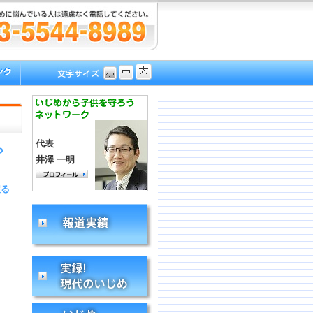
代表
ら
井澤 一明
戻る