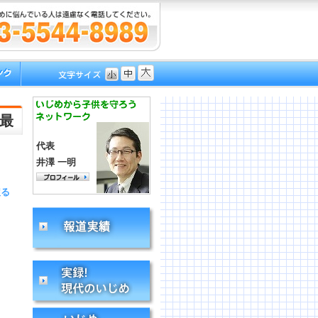
最
代表
井澤 一明
戻る