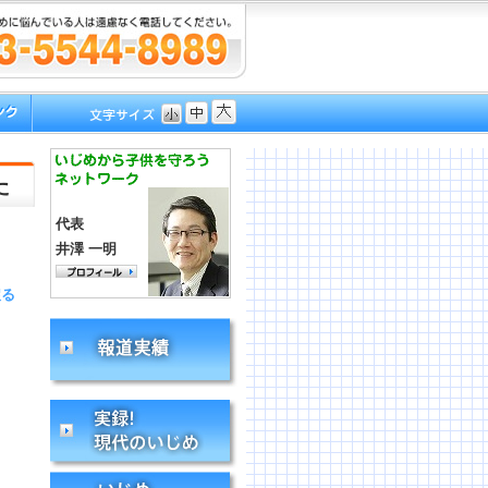
た
代表
井澤 一明
戻る