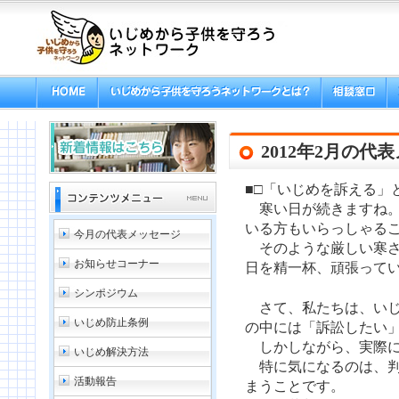
2012年2月の代
■□「いじめを訴える」
寒い日が続きますね。
いる方もいらっしゃる
今月の代表メッセージ
そのような厳しい寒さ
お知らせコーナー
日を精一杯、頑張って
シンポジウム
さて、私たちは、いじ
いじめ防止条例
の中には「訴訟したい
しかしながら、実際に
いじめ解決方法
特に気になるのは、判
活動報告
まうことです。