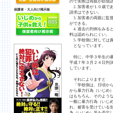
ので実際は両親が賠償
2. 加害者が１０歳で
保護者・大人向け掲示板
請求はできない。
3. 加害者の両親に監
ができる。
4. 過去の判例をみる
料は認められにくい。
5. 学校側に対しては
となっています。
特に、中学３年生の暴
平成７年３月２４日判
しています。
それによりますと
「学校側は、日頃から
から暴力行為（いじめ
はもちろん、そのよう
一般に暴力行為（いじ
れ、被害を受けている
為（いじめ）等を否定