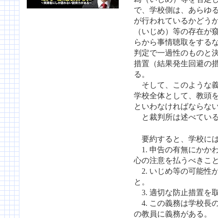
で、学校側は、あらゆ
が行われているかどう
（いじめ）等の存在が
らから事情聴取をする
判定で一過性のものと
措置（結果発生回避の
る。
そして、このような義
学校全体として、教頭
といわなければならな
と裁判所は述べている
要約すると、学校に
1. 申告の有無にかか
心の注意を払うべきこ
2. いじめ等の可能性
と。
3. 適切な防止措置を
4. この義務は学校長
の教員に義務がある。