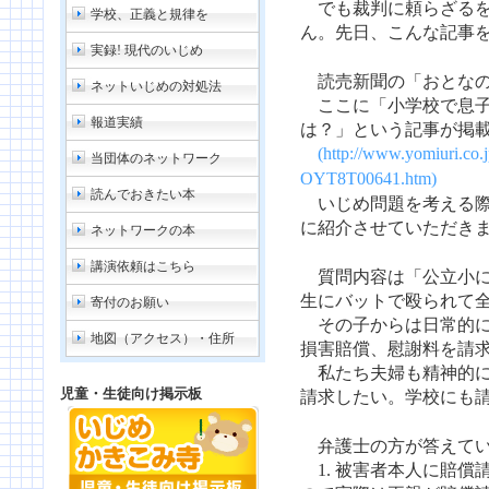
でも裁判に頼らざるを
学校、正義と規律を
ん。先日、こんな記事
実録! 現代のいじめ
読売新聞の「おとなの
ネットいじめの対処法
ここに「小学校で息子
報道実績
は？」という記事が掲
(http://www.yomiuri.co.jp
当団体のネットワーク
OYT8T00641.htm)
読んでおきたい本
いじめ問題を考える際
に紹介させていただき
ネットワークの本
講演依頼はこちら
質問内容は「公立小に
生にバットで殴られて
寄付のお願い
その子からは日常的に
地図（アクセス）・住所
損害賠償、慰謝料を請
私たち夫婦も精神的に
児童・生徒向け掲示板
請求したい。学校にも
弁護士の方が答えてい
1. 被害者本人に賠償