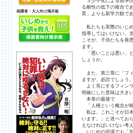
３少子化による競争圧
る耐性の低下の複合で
保護者・大人向け掲示板
育」よりも新学力観で
私たちも実際のいじめ
指導してはいけない。
こそが、子供たちを善
ます。
「悪いことは悪い」と
しょうか。
また、第三章に「フィ
ますが、必読でしょう
よく耳にするフィンラ
明確にした意味は大き
本章の最後で
「人権という概念が根
私は、これこそが日本
います。」と述べてお
えなければいけない考
いじめの現場でも「加