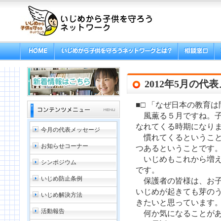
2012年5月の代
■□ 「なぜ日本の教育は
風薫る５月ですね。子
なれてくる時期になり
今月の代表メッセージ
慣れてくるということ
お知らせコーナー
つあるということです
いじめもこれから増え
シンポジウム
です。
いじめ防止条例
保護者の皆様は、お子
いじめが起きても芽の
いじめ解決方法
きたいと思っています
活動報告
何か気になることがあ