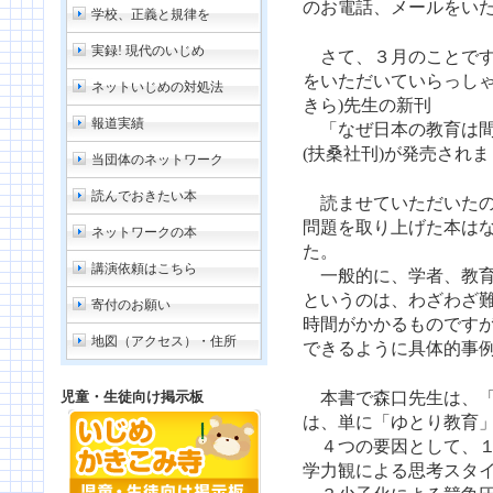
のお電話、メールをい
学校、正義と規律を
実録! 現代のいじめ
さて、３月のことです
をいただいていらっしゃ
ネットいじめの対処法
きら)先生の新刊
報道実績
「なぜ日本の教育は間
(扶桑社刊)が発売され
当団体のネットワーク
読んでおきたい本
読ませていただいたの
問題を取り上げた本は
ネットワークの本
た。
講演依頼はこちら
一般的に、学者、教育
というのは、わざわざ
寄付のお願い
時間がかかるものです
地図（アクセス）・住所
できるように具体的事
児童・生徒向け掲示板
本書で森口先生は、「
は、単に「ゆとり教育
４つの要因として、１
学力観による思考スタ