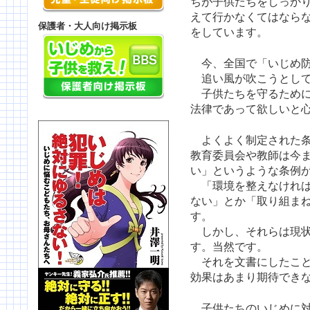
ちが子供たちをしっか
えて行かなくてはなら
保護者・大人向け掲示板
をしています。
今、全国で「いじめ防
追い風が吹こうとして
子供たちを守るために
法律であって欲しいと
よくよく制定された条
教育委員会や教師は今
い」というような条例
「環境を整えなければ
ない」とか「取り組ま
す。
しかし、それらは現状
す。当然です。
それを文書にしたこと
効果はあまり期待でき
子供たちのいじめに対