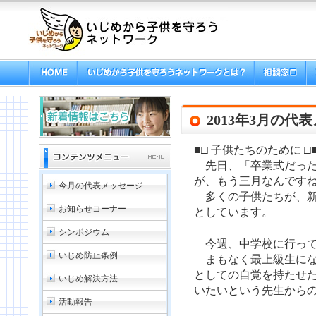
2013年3月の代
■□ 子供たちのために □
先日、「卒業式だった
が、もう三月なんです
今月の代表メッセージ
多くの子供たちが、新
お知らせコーナー
としています。
シンポジウム
今週、中学校に行って
いじめ防止条例
まもなく最上級生にな
としての自覚を持たせ
いじめ解決方法
いたいという先生から
活動報告