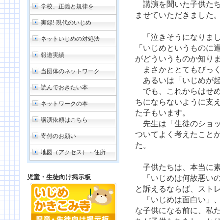
講演を聞いた子供たち
学校、正義と規律を
ませていただきました
実録! 現代のいじめ
「泣きそうになりまし
ネットいじめの対処法
「いじめというものに
報道実績
がどういうものか知り
まさかととてもびっく
当団体のネットワーク
あるいは「いじめが起
読んでおきたい本
でも、これからはせめ
ちにならないように支
ネットワークの本
た子もいます。
講演依頼はこちら
先生は「生徒のショッ
ついてよく考えたこと
寄付のお願い
た。
地図（アクセス）・住所
子供たちは、本当に素
児童・生徒向け掲示板
「いじめは何故悪いの
と訴えるならば、スト
「いじめは面白い」、
な子供になる前に、私