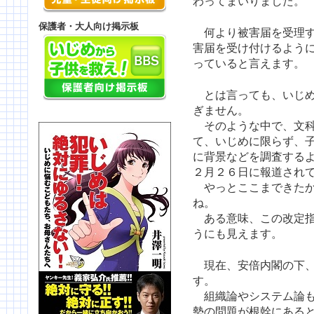
わってまいりました。
保護者・大人向け掲示板
何より被害届を受理す
害届を受け付けるよう
っていると言えます。
とは言っても、いじめ
ぎません。
そのような中で、文科
て、いじめに限らず、
に背景などを調査する
２月２６日に報道され
やっとここまできたか
ね。
ある意味、この改定指
うにも見えます。
現在、安倍内閣の下、
す。
組織論やシステム論も
勢の問題が根幹にある