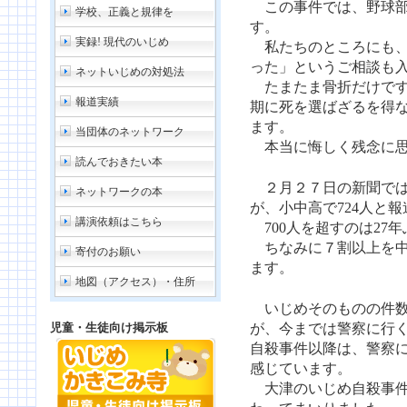
この事件では、野球部
学校、正義と規律を
す。
実録! 現代のいじめ
私たちのところにも、
った」というご相談も
ネットいじめの対処法
たまたま骨折だけです
報道実績
期に死を選ばざるを得
ます。
当団体のネットワーク
本当に悔しく残念に思
読んでおきたい本
２月２７日の新聞では
ネットワークの本
が、小中高で724人と
講演依頼はこちら
700人を超すのは27
ちなみに７割以上を中
寄付のお願い
ます。
地図（アクセス）・住所
いじめそのものの件数
児童・生徒向け掲示板
が、今までは警察に行
自殺事件以降は、警察
感じています。
大津のいじめ自殺事件