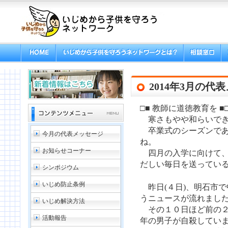
2014年3月の代
□■ 教師に道徳教育を ■
寒さもやや和らいでき
卒業式のシーズンであ
今月の代表メッセージ
ね。
お知らせコーナー
四月の入学に向けて、
だしい毎日を送ってい
シンポジウム
いじめ防止条例
昨日(４日)、明石市
うニュースが流れまし
いじめ解決方法
その１０日ほど前の２
活動報告
年の男子が自殺してい