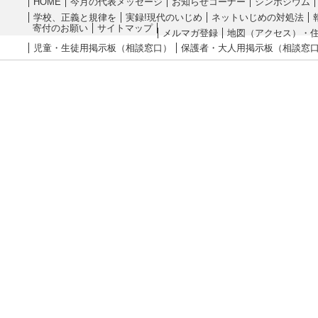
HOME
今月の代表メッセージ
お知らせコーナー
シンポジウム
学校、正義と規律を
実録!現代のいじめ
ネットいじめの対処法
寄付のお願い
サイトマップ
メルマガ登録
地図（アクセス）・
児童・生徒用掲示板（相談窓口）
保護者・大人用掲示板（相談窓