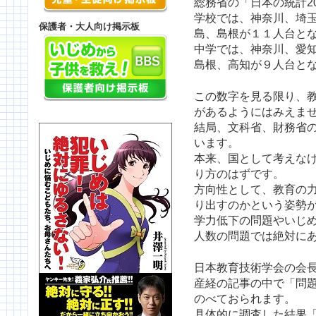
総務省の「日本の統計2
学校では、神奈川、埼
保護者・大人向け掲示板
島、島根が１１人台と
中学では、神奈川、愛
島根、高知が９人台と
この数字を見る限り、
があるようにはみえま
結局、文科省、財務省
います。
本来、国として考えな
り方のはずです。
方向性として、教育の
り出すのかという姿勢
学力低下の問題やいじ
人数の問題では絶対に
日本教育技術学会の会長
産経の記事の中で「問
のべておられます。
具体的に調査した結果