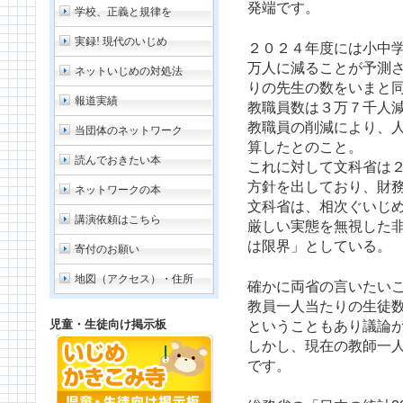
発端です。
学校、正義と規律を
実録! 現代のいじめ
２０２４年度には小中
万人に減ることが予測
ネットいじめの対処法
りの先生の数をいまと
報道実績
教職員数は３万７千人
教職員の削減により、
当団体のネットワーク
算したとのこと。
読んでおきたい本
これに対して文科省は
方針を出しており、財
ネットワークの本
文科省は、相次ぐいじ
講演依頼はこちら
厳しい実態を無視した
は限界」としている。
寄付のお願い
地図（アクセス）・住所
確かに両省の言いたい
教員一人当たりの生徒
児童・生徒向け掲示板
ということもあり議論
しかし、現在の教師一
です。