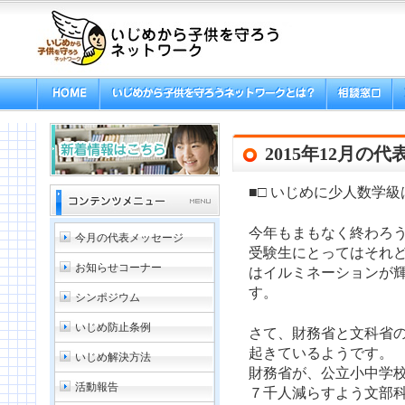
2015年12月の
■□ いじめに少人数学級
今年もまもなく終わろ
今月の代表メッセージ
受験生にとってはそれ
お知らせコーナー
はイルミネーションが
す。
シンポジウム
いじめ防止条例
さて、財務省と文科省
起きているようです。
いじめ解決方法
財務省が、公立小中学
活動報告
７千人減らすよう文部