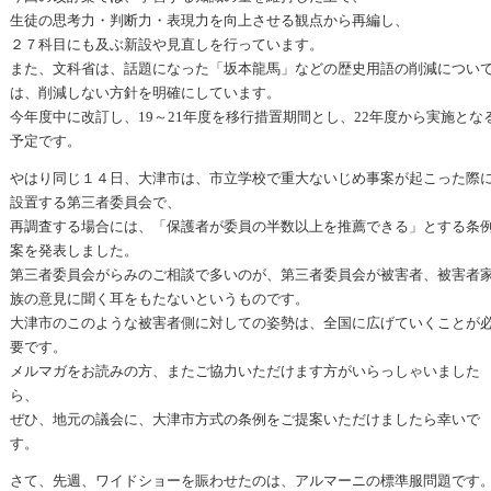
生徒の思考力・判断力・表現力を向上させる観点から再編し、
２７科目にも及ぶ新設や見直しを行っています。
また、文科省は、話題になった「坂本龍馬」などの歴史用語の削減につい
は、削減しない方針を明確にしています。
今年度中に改訂し、19～21年度を移行措置期間とし、22年度から実施とな
予定です。
やはり同じ１４日、大津市は、市立学校で重大ないじめ事案が起こった際
設置する第三者委員会で、
再調査する場合には、「保護者が委員の半数以上を推薦できる」とする条
案を発表しました。
第三者委員会がらみのご相談で多いのが、第三者委員会が被害者、被害者
族の意見に聞く耳をもたないというものです。
大津市のこのような被害者側に対しての姿勢は、全国に広げていくことが
要です。
メルマガをお読みの方、またご協力いただけます方がいらっしゃいました
ら、
ぜひ、地元の議会に、大津市方式の条例をご提案いただけましたら幸いで
す。
さて、先週、ワイドショーを賑わせたのは、アルマーニの標準服問題です