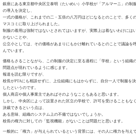
銀座にある東京都中央区立泰明（たいめい）小学校が「アルマーニ」の制
の導入を決定し、
一式の価格が、これまでの二・五倍の八万円ほどになるとのことで、多く
マスコミに取り上げられました。
制服の着用は強制ではないとされてはいますが、実際上は着ないわけには
かないことや、
公立小としては、その価格があまりにもかけ離れているとのことで議論を
んでいます。
価格もさることながら、この制服の決定に至る過程に「学校」という組織
問題点が現れているように感じます。
報道を読む限りですが、
校長がPTAにも相談せずに、上位組織にもはからずに、自分一人で制服を
したというのです。
個人商店や個人事業主であればそのようなこともあると思います。
しかし、中央区によって設置された区立の学校で、許可を受けることもな
決裁できるという点は、
ある意味、組織のシステム上の不備ではないでしょうか。
校長の権力に対しての「監視機能」がないことは問題だと思います。
一般的に「権力」が与えられているという背景には、その人に権力を与え