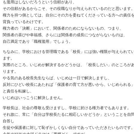
も濫用はしないだろうという信頼があり、
その信頼があるからこそ、その役職なりが与えられているのだと思います
権力を持つ側としては、自分にその力を委ねてくださっている方への責任
背負っているわけです。
権力者の「決断」において、関係者のためにならないもの、つまり、
関係者の喜びや幸福感、さらには関係者の成長につながらないものは、
自己満足であり「職権濫用」でしょう。
ちなみに、学校における管理職である「校長」には強い権限が与えられて
ます。
実際のところ、いじめが解決するかどうかは、「校長しだい」のところが
ります。
やる気のある校長先生ならば、いじめは一日で解決しますし、
反対にひどい校長にあたれば「保護者の育て方が悪いから、いじめられる
と責任を転嫁し、
いじめはいっこうに解決しません。
学校長は、社会の尊敬も受けますし、学校に於ける権力者でもあります。
それ故に、常に「自分は学校長たるに相応しいかどうか」ということを自
自答し
生徒や保護者に対して恥ずかしくない自分であっていただきたいものです