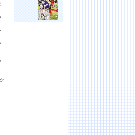
服
の
い
呼
の
決定
く
て