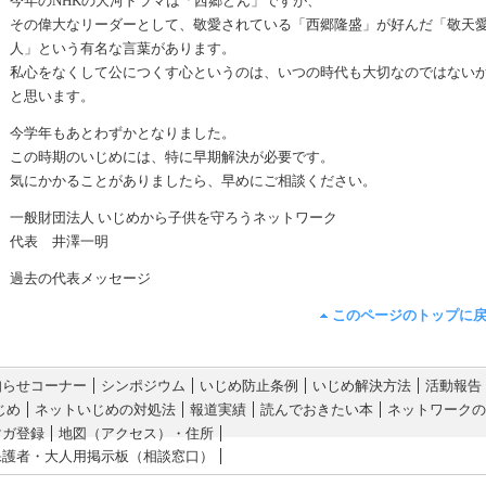
今年のNHKの大河ドラマは「西郷どん」ですが、
その偉大なリーダーとして、敬愛されている「西郷隆盛」が好んだ「敬天
人」という有名な言葉があります。
私心をなくして公につくす心というのは、いつの時代も大切なのではない
と思います。
今学年もあとわずかとなりました。
この時期のいじめには、特に早期解決が必要です。
気にかかることがありましたら、早めにご相談ください。
一般財団法人 いじめから子供を守ろうネットワーク
代表 井澤一明
過去の代表メッセージ
このページのトップに
知らせコーナー
シンポジウム
いじめ防止条例
いじめ解決方法
活動報告
じめ
ネットいじめの対処法
報道実績
読んでおきたい本
ネットワークの
マガ登録
地図（アクセス）・住所
保護者・大人用掲示板（相談窓口）