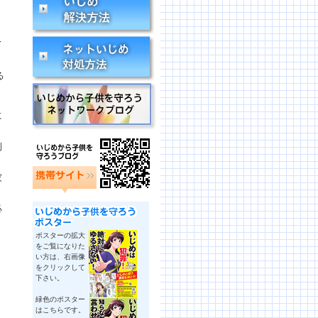
て
る
に
例
家
必
ポスターの拡大
をご覧になりた
い方は、右画像
をクリックして
下さい。
緑色のポスター
。
はこちらです。