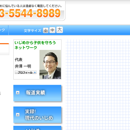
代表
井澤 一明
再