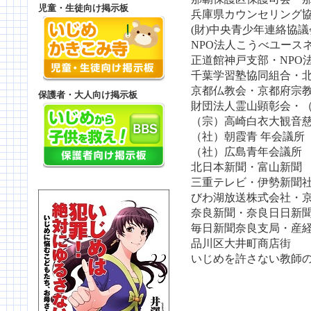
児童・生徒向け掲示板
兵庫県カウンセリング
(財)中央青少年連絡協議
NPO法人こうべユース
正道館神戸支部・NPO
千葉学習塾協同組合・
京都仏教会・京都府宗
保護者・大人向け掲示板
財団法人霊山顕彰会・
（宗）高崎白衣大観音
（社）朝霞青 年会議所
（社）広島青年会議所
北日本新聞・富山新聞
三重テレビ・伊勢新聞
びわ湖放送株式会社・
奈良新聞・奈良日日新
毎日新聞奈良支局・産
品川区大井町商店街
いじめを許さない教師