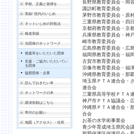
長野県教育委員会・岡
学校、正義と規律を
諏訪町教育委員会
実録! 現代のいじめ
茅野市教育委員会・原
三重県教育委員会・四
ネットいじめの対処法
京都府教育委員会・京
報道実績
兵庫県教育委員会・神
崎市教育委員会
当団体のネットワーク
広島県教育委員会・広
後援等をいただいた団体
福岡県教育委員会・福
古賀市教育委員会
支援・ご協力いただいてい
る団体
宗像市教育委員会・福
協賛団体・企業
沖縄県教育委員会・那
埼玉県ＰＴＡ連合会・
読んでおきたい本
連合会
ネットワークの本
三重県高等学校ＰＴＡ
神戸市ＰＴＡ協議会・
講演依頼はこちら
沖縄県ＰＴＡ連合会・
寄付のお願い
合会
お茶の水学術事業会
地図（アクセス）・住所
青少年育成埼玉県民会
那覇保護区保護司会・