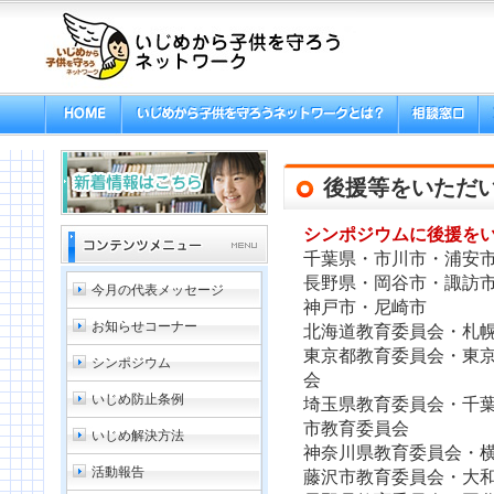
後援等をいただ
シンポジウムに後援を
千葉県・市川市・浦安
長野県・岡谷市・諏訪
今月の代表メッセージ
神戸市・尼崎市
お知らせコーナー
北海道教育委員会・札
東京都教育委員会・東
シンポジウム
会
いじめ防止条例
埼玉県教育委員会・千
市教育委員会
いじめ解決方法
神奈川県教育委員会・
活動報告
藤沢市教育委員会・大