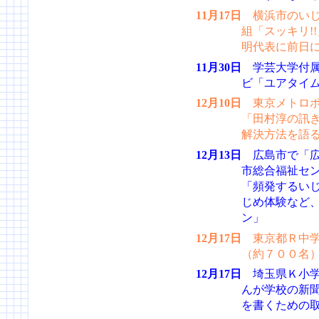
11月17日
横浜市のいじ
組「スッキリ!
明代表に前日に
11月30日
学芸大学付属
ビ「ユアタイ
12月10日
東京メトロポ
「田村淳の訊
解決方法を語る
12月13日
広島市で「広
市総合福祉セン
「頻発するい
じめ体験など
ン」
12月17日
東京都Ｒ中学
（約７００名
12月17日
埼玉県Ｋ小学
んが学校の新
を書くための