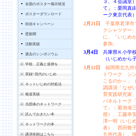
３、４会議室
全国のポスター掲示状況
て」：栗岡真
ポスターダウンロード
ーク東京代表
2月21日
千葉県君津市で
街頭キャンペーン
クシャツデー
壁新聞
に、「いじめか
参加。
活動実績
3月4日
兵庫県Ｋ小学校
過去のシンポジウム
（いじめから
学校、正義と規律を
3月12日
福岡県北九州
トワーク シン
実録! 現代のいじめ
こるのか～」
ネットいじめの対処法
調講演「なぜ
育実践研究家
報道実績
パネルトーク
当団体のネットワーク
て」：菊池省
授）、工藤幸
読んでおきたい本
澤一明（いじ
ネットワークの本
表）、西田敬子
九州代表）。
講演依頼はこちら