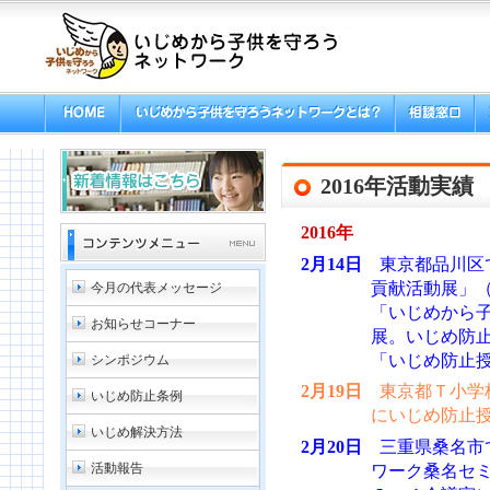
2016年活動実績
2016年
2月14日
東京都品川区
貢献活動展」
今月の代表メッセージ
「いじめから
お知らせコーナー
展。いじめ防
「いじめ防止授
シンポジウム
2月19日
東京都Ｔ小学
いじめ防止条例
にいじめ防止
いじめ解決方法
2月20日
三重県桑名市
活動報告
ワーク桑名セミ