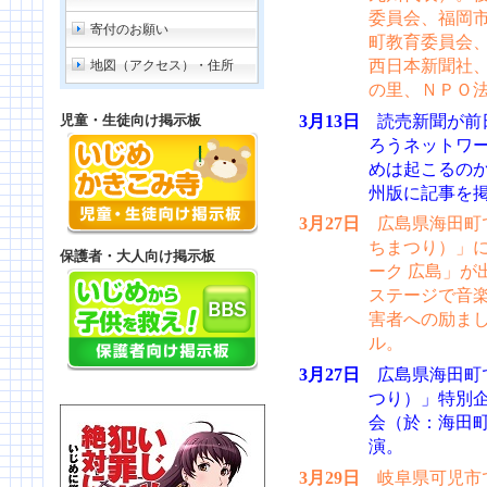
委員会、福岡
寄付のお願い
町教育委員会
西日本新聞社
地図（アクセス）・住所
の里、ＮＰＯ
3月13日
読売新聞が前
児童・生徒向け掲示板
ろうネットワー
めは起こるのか
州版に記事を
3月27日
広島県海田町
ちまつり）」
保護者・大人向け掲示板
ーク 広島」が
ステージで音
害者への励ま
ル。
3月27日
広島県海田町
つり）」特別
会（於：海田
演。
3月29日
岐阜県可児市