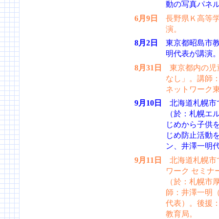
動の写真パネ
6月9日
長野県Ｋ高等学
演。
8月2日
東京都昭島市教
明代表が講演
8月31日
東京都内の児
なし」。講師
ネットワーク
9月10日
北海道札幌市で
（於：札幌エル
じめから子供
じめ防止活動
ン、井澤一明
9月11日
北海道札幌市
ワーク セミナ
（於：札幌市厚
師：井澤一明（
代表）。後援
教育局。