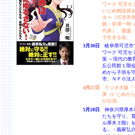
ワーク 可児セ
いじめ相談員
ター（可児市
師：井澤一明
代表）。後援
で生きる会。
3月30日
岐阜県可児市
ワーク 可児セ
策 ～現代の教
丘公民館１階
めから子供を
市、ＮＰＯ法
4月27日
ラジオ大阪「
美（いじめか
が出演。
5月28日
神奈川県厚木市
たちを守り、
ル厚木３階）
る」：義家弘介