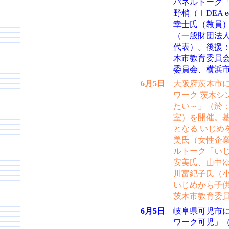
パネルトーク
野梢（ＩDEA 
幸士氏（教員
（一般財団法
代表）。後援
木市教育委員
委員会、横浜
6月5日
大阪府茨木市に
ワーク 茨木シ
たい～」（於
室）を開催。
となる いじめ
美氏（女性企
ルトーク「い
安美氏、山中
川富紀子氏（
いじめから子供
茨木市教育委
6月5日
岐阜県可児市に
ワーク可児」