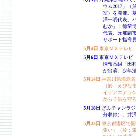
ウム2017」
室）を開催。
澤一明代表。
むか」：徳留
代表、元那覇
サポート指導
5月4日
東京ＭＸテレビ
5月6日
東京ＭＸテレビ
情報番組「田
が出演。少年
5月14日
神奈川県海老名
（於：えびな
イデアエデュ
から子供を守
5月18日
ぎふチャンラジ
分収録）。井
5月23日
東京都港区で開
集い」（於：