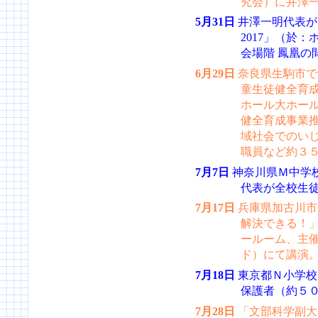
究会）に井澤
5月31日
井澤一明代表が
2017」（於
会場階 鳳凰の
6月29日
奈良県生駒市で
童生徒健全育成
ホール大ホー
健全育成事業
域社会でのい
職員など約３
7月7日
神奈川県Ｍ中学
代表が全校生
7月17日
兵庫県加古川市
解決できる！
ールーム、主
ド）にて講演
7月18日
東京都Ｎ小学校
保護者（約５
7月28日
「文部科学副大