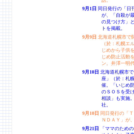
話。
9月1日
同日発行の「日
が、「自殺が最
の見つけ方」
トを掲載。
9月9日
北海道札幌市で開
（於：札幌エル
じめから子供
じめ防止活動
ン。井澤一明
9月10日
北海道札幌市で
座」（於：札幌
催。「いじめ
のＳＯＳを受
相談」も実施
社。
9月10日
同日発行の「ＴＨ
ＮＤＡＹ」が
9月21日
「ママのための