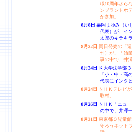
職10周年さら
ンブラントホ
が参加。
8月8日
栗岡まゆみ（い
代表）が、イ
太郎のキラキ
8月22日
同日発売の「週
刊）が、「始
事の中で、井
8月24日
Ｋ大学法学部３
「小・中・高
代表にインタ
8月24日
ＮＨＫテレビが
取材。
8月26日
ＮＨＫ「ニュー
の中で、井澤
8月31日
東京都Ｏ児童館
守ろうネット