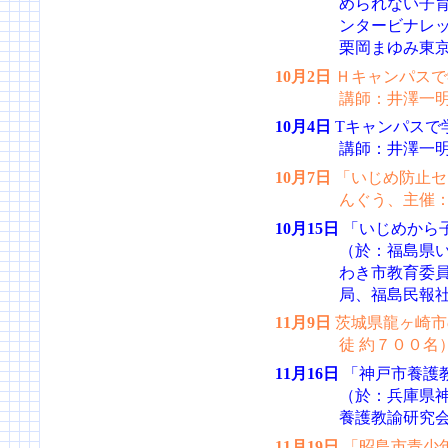
められない子
ンタービナレ
栗岡まゆみ東
10月2日
Ｈキャンパスで
講師：井澤一
10月4日
Tキャンパスで
講師：井澤一
10月7日
「いじめ防止セ
んぐう、主催
10月15日
「いじめから
（於：福島県
わき市教育委
局、福島民報
11月9日
茨城県龍ヶ崎市
徒 約７００名
11月16日
「神戸市養護
（於：兵庫県
養護教諭研究
11月19日
「昭島市青少