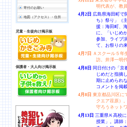
明代表が、教
寄付のお願い
4月2日
広島県海田町で
地図（アクセス）・住所
ち）祭り」（
援：海田町、
児童・生徒向け掲示板
に、「いじめか
参加、ライブ
て、お祭りの
4月7日
Ａスクール５年
訪。井澤一明
保護者・大人向け掲示板
4月8日
同日付けの「京
じめだと指摘
期に止められ
コメントを掲
4月8日
東京都品川区に
クエア荏原）
守ろうネット
4月13日
三重県Ｋ高校に
授業」。講師