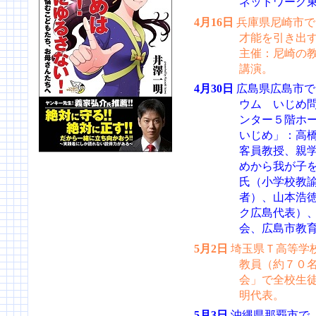
ネットワーク
4月16日
兵庫県尼崎市で
才能を引き出
主催：尼崎の
講演。
4月30日
広島県広島市で
ウム いじめ
ンター５階ホ
いじめ」：高
客員教授、親
めから我が子
氏（小学校教
者）、山本浩徳
ク広島代表）
会、広島市教
5月2日
埼玉県Ｔ高等学
教員（約７０
会」で全校生
明代表。
5月3日
沖縄県那覇市で