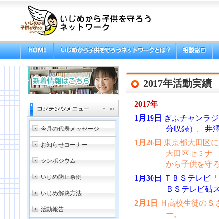
2017年活動実績
2017年
1月19日
ぎふチャンラジ
分収録）。井
今月の代表メッセージ
1月26日
東京都大田区に
お知らせコーナー
大田区セミナ
シンポジウム
から子供を守
いじめ防止条例
1月30日
ＴＢＳテレビ「
ＢＳテレビ砧
いじめ解決方法
2月1日
Ｈ高校生徒のＳ
活動報告
ー。