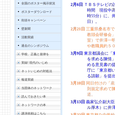
全国のポスター掲示状況
2月6日
ＴＢＳテレビの
時間 現役中高
ポスターダウンロード
時55分）に、
街頭キャンペーン
日）。
2月21日
三重県桑名市で
壁新聞
教頭会研修会
活動実績
室）で井澤一
や教職員約５
過去のシンポジウム
3月9日
東京都議会に「
学校、正義と規律を
を求める陳情
実録! 現代のいじめ
める意見書の
庁に「東京都
ネットいじめの対処法
る請願」を提
報道実績
3月10日
同日付けの「産
当団体のネットワーク
則規定求めて
道。
読んでおきたい本
3月13日
義家弘介副大臣
ネットワークの本
ル厚木）に井
講演依頼はこちら
3月22日
東京都Ｄ中学校