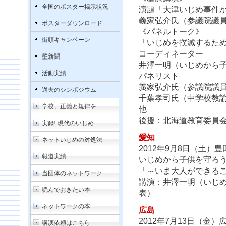
全国のポスター掲示状況
演題「大津いじめ事件
義家弘介氏（参議院議員
ポスターダウンロード
《パネルトーク》
街頭キャンペーン
「いじめを撲滅するた
コーディネーター
壁新聞
井澤一明（いじめから
活動実績
パネリスト
義家弘介氏（参議院議員
過去のシンポジウム
千葉孝司氏（中学校教
学校、正義と規律を
他
後援：北海道教育委員
実録! 現代のいじめ
愛知
ネットいじめの対処法
2012年9月8日（土）
報道実績
いじめから子供を守ろ
「～いま大人ができる
当団体のネットワーク
講演：井澤一明（いじ
読んでおきたい本
表）
ネットワークの本
広島
2012年7月13日（金
講演依頼はこちら