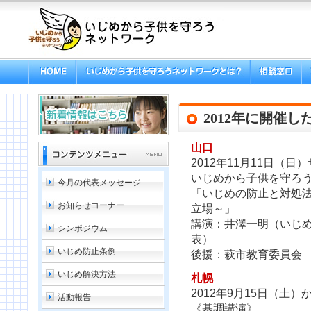
2012年に開催
山口
2012年11月11日（日
いじめから子供を守ろう
今月の代表メッセージ
「いじめの防止と対処
お知らせコーナー
立場～」
講演：井澤一明（いじ
シンポジウム
表）
いじめ防止条例
後援：萩市教育委員会
いじめ解決方法
札幌
2012年9月15日（土）
活動報告
《基調講演》