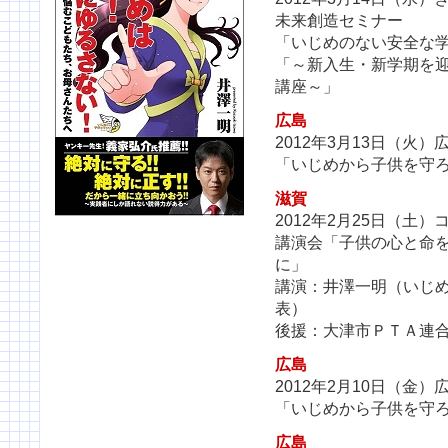
未来創造セミナー
「いじめのない安全な
「～新入生・新学期を
講座～」
広島
2012年3月13日（火
「いじめから子供を守
滋賀
2012年2月25日（土
講演会「子供の心と命
に」
講演：井澤一明（いじ
表）
後援：大津市ＰＴＡ連
広島
2012年2月10日（金
「いじめから子供を守
広島