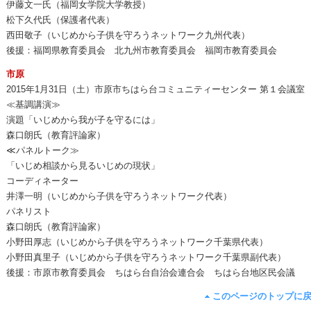
伊藤文一氏（福岡女学院大学教授）
松下久代氏（保護者代表）
西田敬子（いじめから子供を守ろうネットワーク九州代表）
後援：福岡県教育委員会 北九州市教育委員会 福岡市教育委員会
市原
2015年1月31日（土）市原市ちはら台コミュニティーセンター 第１会議室
≪基調講演≫
演題「いじめから我が子を守るには」
森口朗氏（教育評論家）
≪パネルトーク≫
「いじめ相談から見るいじめの現状」
コーディネーター
井澤一明（いじめから子供を守ろうネットワーク代表）
パネリスト
森口朗氏（教育評論家）
小野田厚志（いじめから子供を守ろうネットワーク千葉県代表）
小野田真里子（いじめから子供を守ろうネットワーク千葉県副代表）
後援：市原市教育委員会 ちはら台自治会連合会 ちはら台地区民会議
このページのトップに