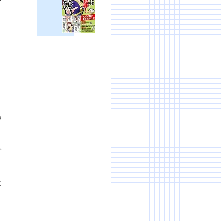
出
の
で
父
し