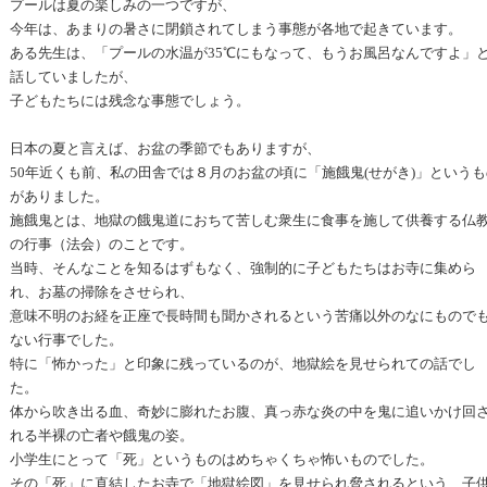
プールは夏の楽しみの一つですが、
今年は、あまりの暑さに閉鎖されてしまう事態が各地で起きています。
ある先生は、「プールの水温が35℃にもなって、もうお風呂なんですよ」
話していましたが、
子どもたちには残念な事態でしょう。
日本の夏と言えば、お盆の季節でもありますが、
50年近くも前、私の田舎では８月のお盆の頃に「施餓鬼(せがき)」というも
がありました。
施餓鬼とは、地獄の餓鬼道におちて苦しむ衆生に食事を施して供養する仏
の行事（法会）のことです。
当時、そんなことを知るはずもなく、強制的に子どもたちはお寺に集めら
れ、お墓の掃除をさせられ、
意味不明のお経を正座で長時間も聞かされるという苦痛以外のなにもので
ない行事でした。
特に「怖かった」と印象に残っているのが、地獄絵を見せられての話でし
た。
体から吹き出る血、奇妙に膨れたお腹、真っ赤な炎の中を鬼に追いかけ回
れる半裸の亡者や餓鬼の姿。
小学生にとって「死」というものはめちゃくちゃ怖いものでした。
その「死」に直結したお寺で「地獄絵図」を見せられ脅されるという、子