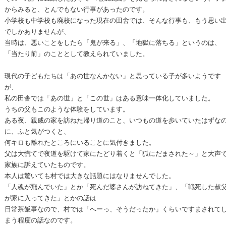
からみると、とんでもない行事があったのです。
小学校も中学校も廃校になった現在の田舎では、そんな行事も、もう思い
でしかありませんが、
当時は、悪いことをしたら「鬼が来る」、「地獄に落ちる」というのは、
「当たり前」のこととして教えられていました。
現代の子どもたちは「あの世なんかない」と思っている子が多いようです
が、
私の田舎では「あの世」と「この世」はある意味一体化していました。
うちの父もこのような体験をしています。
ある夜、親戚の家を訪ねた帰り道のこと、いつもの道を歩いていたはずな
に、ふと気がつくと、
何キロも離れたところにいることに気付きました。
父は大慌てで夜道を駆けて家にたどり着くと「狐にだまされた～」と大声
家族に訴えていたものです。
本人は驚いても村では大きな話題にはなりませんでした。
「人魂が飛んでいた」とか「死んだ婆さんが訪ねてきた」、「戦死した叔
が家に入ってきた」とかの話は
日常茶飯事なので、村では「へーっ、そうだったか」くらいですまされて
まう程度の話なのです。