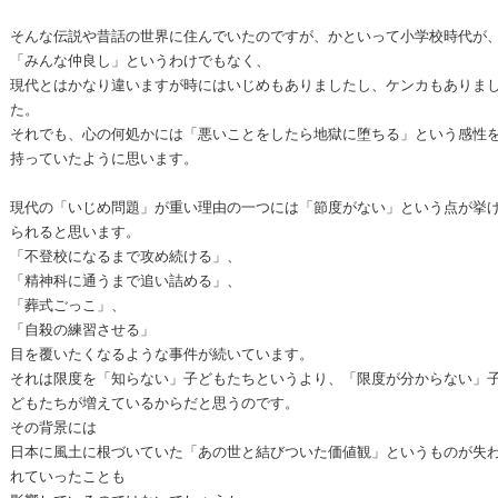
そんな伝説や昔話の世界に住んでいたのですが、かといって小学校時代が
「みんな仲良し」というわけでもなく、
現代とはかなり違いますが時にはいじめもありましたし、ケンカもありま
た。
それでも、心の何処かには「悪いことをしたら地獄に堕ちる」という感性
持っていたように思います。
現代の「いじめ問題」が重い理由の一つには「節度がない」という点が挙
られると思います。
「不登校になるまで攻め続ける」、
「精神科に通うまで追い詰める」、
「葬式ごっこ」、
「自殺の練習させる」
目を覆いたくなるような事件が続いています。
それは限度を「知らない」子どもたちというより、「限度が分からない」
どもたちが増えているからだと思うのです。
その背景には
日本に風土に根づいていた「あの世と結びついた価値観」というものが失
れていったことも