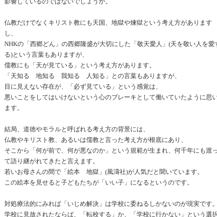
影響しているのではないでしょうか。
仏教だけでなくキリスト教にも天国、地獄や煉獄という考え方があります
し、
NHKの「西郷どん」の西郷隆盛が大切にした「敬天愛人」(天を敬い人を愛
る)という言葉もありますが、
儒教にも「天が見ている」という考え方があります。
「天知る 地知る 我知る 人知る」との言葉もありますが、
目に見えない存在が、「必ず見ている」という感覚は、
悪いことをしてはいけないという心のブレーキとして働いていたように思
ます。
結局、道徳やモラルと呼ばれる考え方の背景には、
仏教やキリスト教、あるいは儒教と言った考え方が根底にあり、
そこから「何が前で、何が悪なのか」という規範が生まれ、何千年にも渡
て語り継がれてきたと言えます。
若いお母さんの間で「絵本 地獄」(風濤社)が人気だと聞いています。
この絵本を見せると子どもたちが「いい子」になるというのです。
対処療法的にみれば「いじめ解決」は学校に委ねるしかないのが現実です
学校に見放されたならば、「転校する」か、「学校に行かない」という選