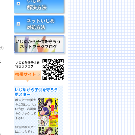
と
の
教
も
ポスターの拡大
をご覧になりた
い方は、右画像
さ
をクリックして
下さい。
緑色のポスター
はこちらです。
供