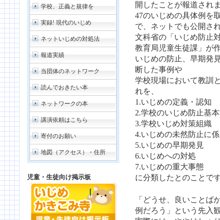
開したことが報道され
学校、正義と規律を
47のいじめの具体例を
実録! 現代のいじめ
で、ネットでも公開さ
文科省の「いじめ防止
ネットいじめの対処法
教育局児童生徒課」が
報道実績
いじめの防止、早期発
断した事例や
当団体のネットワーク
学校現場において教訓
読んでおきたい本
れを、
1.いじめの定義・認知
ネットワークの本
2.学校のいじめ防止基
講演依頼はこちら
3.学校いじめ対策組織
4.いじめの未然防止に
寄付のお願い
5.いじめの早期発見
地図（アクセス）・住所
6.いじめへの対処
7.いじめの重大事態
児童・生徒向け掲示板
に分類したとのことで
「どうせ、良いことば
例だろう」という先入