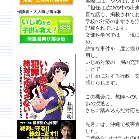
実際には、ややはしょ
「担任は遊びの中の出
保護者・大人向け掲示板
直な話も、掲載されて
学校の対応のまずさも
記載されています。
文部科学省では、「現
め、
悲惨な事件を二度と繰
用し、
いじめ対策の一層の充
ことで、
いじめに対する行政、
感じられます。
この機会に、教師への
歩の浸透と、
さらに踏み込んだ対応
先月には、沖縄で被害
した。
ご連絡をいただいたのは