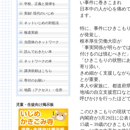
い事件に巻きこまれ
学校、正義と規律を
日本中の人が心を痛め
実録! 現代のいじめ
ます。
ネットいじめの対処法
特に、事件にひきこも
報道実績
が発覚し、
根本厚生労働大臣が
当団体のネットワーク
「事実関係が明らかで
読んでおきたい本
付けるのは慎むべきだ
「ひきこもりの状態に
ネットワークの本
寄り添い、
講演依頼はこちら
きめ細かく支援しなが
とが重要。
寄付のお願い
本人や家族に、都道府
地図（アクセス）・住所
地域の自立支援窓口な
呼びかけを行ったほど
児童・生徒向け掲示板
このひきこもりの現状
内閣府が3月29日に公
15歳～39歳のひきこもり