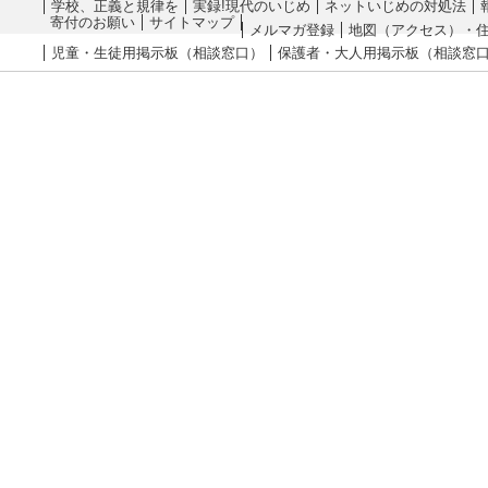
学校、正義と規律を
実録!現代のいじめ
ネットいじめの対処法
寄付のお願い
サイトマップ
メルマガ登録
地図（アクセス）・
児童・生徒用掲示板（相談窓口）
保護者・大人用掲示板（相談窓