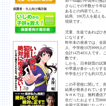
40～64歳の中高年の推
さらにその半数が５年以
保護者・大人向け掲示板
あるとの内容でした。
結局、100万人を超え
現状です。
児童、生徒であればひ
になります。
昨年末の発表では、全国
人、中学校10万8999人
合計14万4031人です
数です。
しかも、日本財団の試
や早退が多かったりす
中学生だけでも約33万
この不登校に関して、先
結果が発表されていま
ＮＨＫでは、無料通信
生だったおよそ１万80
全国で不登校になってい