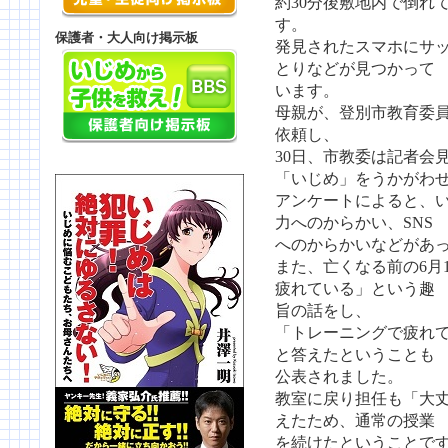
約30分後敷地内で倒れ
す。
保護者・大人向け掲示板
発見されたスマホにサ
とりなどが見つかって
います。
母親が、登別市教育委
依頼し、
30日、市教委は記者会
「いじめ」をうかがわ
アンケートによると、
力へのからかい、SNS
へのからかいなどがあ
また、亡くなる前の6月
疲れている」という趣
旨の話をし、
「トレーニングで疲れ
と答えたということも
公表されました。
教室に戻り担任も「大
えたため、通常の授業
を続けたということで