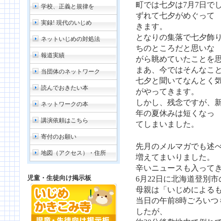
町では七夕は7月7日で
学校、正義と規律を
ずれて七夕がめぐって
実録! 現代のいじめ
きます。
となりの集落で七夕飾
ネットいじめの対処法
ちのところだと思いな
報道実績
がら眺めていたことを
まあ、今ではそんなこ
当団体のネットワーク
七夕と聞いてなんとく
読んでおきたい本
がやってきます。
しかし、残念ですが、
ネットワークの本
年の夏休みは短くなっ
講演依頼はこちら
てしまいました。
寄付のお願い
先月のメルマガでも述
地図（アクセス）・住所
増えてまいりました。
辛いニュースも入って
児童・生徒向け掲示板
6月22日に北海道登別
母親は「いじめによる
当日の午前8時ごろいつ
したが、