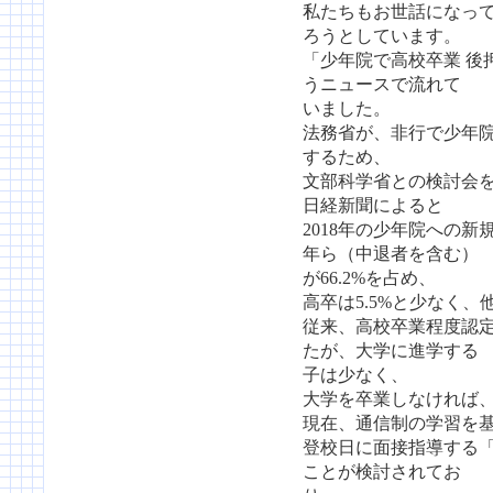
私たちもお世話になっ
ろうとしています。
「少年院で高校卒業 後
うニュースで流れて
いました。
法務省が、非行で少年
するため、
文部科学省との検討会
日経新聞によると
2018年の少年院への
年ら（中退者を含む）
が66.2%を占め、
高卒は5.5%と少なく
従来、高校卒業程度認
たが、大学に進学する
子は少なく、
大学を卒業しなければ
現在、通信制の学習を
登校日に面接指導する
ことが検討されてお