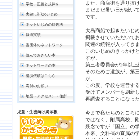
また、商店街を通り抜
学校、正義と規律を
まだまだ暑い日が続い
実録! 現代のいじめ
です。
ネットいじめの対処法
大島商船で起きたいじ
報道実績
掲載させていただいて
関連の続報が入ってき
当団体のネットワーク
このいじめのきっかけと
読んでおきたい本
すが、
第三者委員会が2年以上
ネットワークの本
そのためご遺族が、第
講演依頼はこちら
が、
この度、学校を運営す
寄付のお願い
受けてメンバーを刷新
地図（アクセス）・住所
再調査することになった
児童・生徒向け掲示板
今まで私たちのところ
ではなく、附属高校、
残念ですが「国立」の
本来、文科省の直属の