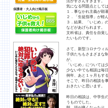
法がずさんすぎます。
気になる問題点として
保護者・大人向け掲示板
１．事なかれ主義が顕
２．「生徒指導」が軽
３．結果、「いじめ」
などがあげられます。
文科省は、責任を自覚
たいものです。
さて、新型コロナウィ
子供たちもさまざまな
が、
「いじめ」については
少ない中でも相談は毎
例年、あと１ヶ月もす
そこで、昨日の相談を
おきたいと思います。
昨日の相談は、中学生
うものでした。
朝、頭が痛くなったり