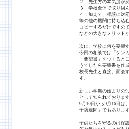
２．先生方の本気度が
３．学校全体で取り組
４．加えて、相談に対
等の他の機関に持ち込
コピーするだけですの
などの大きなメリット
次に、学校に何を要望
今回の相談では「ケン
「要望書」をつくると
うでしたら要望書を作
校長先生と直接、面会
す。
新しい学期の始まりの9
として知られておりま
9月10日から9月16
予防週間」でもありま
子供たちを守るのは保