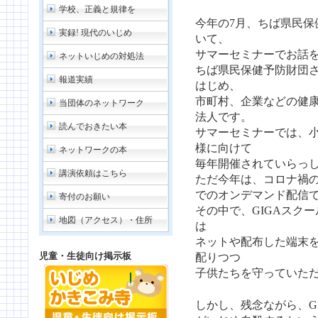
学校、正義と規律を
今年の7月、ちば県民保
実録! 現代のいじめ
いて、
サマーセミナーでお話
ネットいじめの対処法
ちば県民保健予防財団
報道実績
はじめ、
市町村、企業などの健
当団体のネットワーク
法人です。
読んでおきたい本
サマーセミナーでは、
様に向けて
ネットワークの本
毎年開催されていらっ
講演依頼はこちら
ただ今年は、コロナ禍の
でのオンデマンド配信
寄付のお願い
その中で、GIGAスク
地図（アクセス）・住所
は
ネットや配布した端末
児童・生徒向け掲示板
配りつつ
子供たちを守っていた
しかし、残念ながら、G