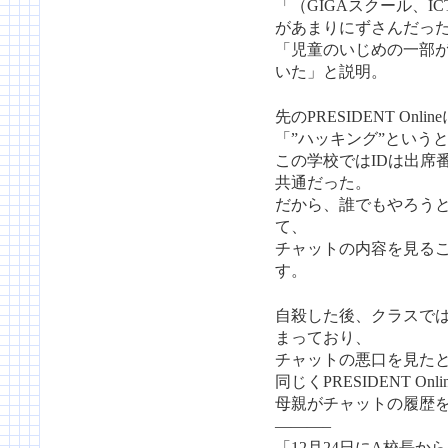
「（GIGAスクール、
があまりにずさんだっ
「児童のいじめの一部
いた」と説明。
先のPRESIDENT Onli
「”ハッキング”という
この学校ではIDは出席番
共通だった。
だから、誰でもやろう
て、
チャットの内容を見る
す。
自殺した後、クラスで
まっており、
チャットの悪口を見た
同じくPRESIDENT Onl
母親がチャットの履歴
———–
「12月24日にA校長か