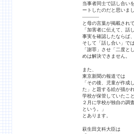
当事者同士で話し合い
ートしたのだと思いま
———–
と母の言葉が掲載され
「加害者に伝えて、話
事実を確認したならば
そして「話し合い」で
「謝罪」させ「二度と
めは解決できません。
また、
東京新聞の報道では
「その後、児童が作成
た」と題する絵が描か
学校が保管していたこ
２月に学校が独自の調
という。」
とあります。
萩生田文科大臣は