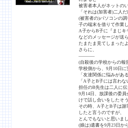
被害者本人がネットの
「それは(加害者)二人
(被害者の)パソコンの
子の端末を借りて作業
A子からB子に『まじキ
などのメッセージが送
たまたま見てしまった
さらに、
———–
(自殺後の学校からの報
学校側から、9月10日
「友達関係に悩みがあ
「A子とB子には言わな
担任のB先生は二人に
9月14日、放課後の委
けで話し合いをしたそ
その時、A子とB子は謝
したと言うのですが、
とんでもないと思いま
(娘は)遺書を9月23日