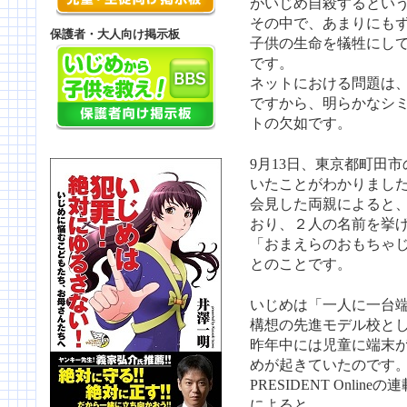
がいじめ自殺するとい
その中で、あまりにも
保護者・大人向け掲示板
子供の生命を犠牲にし
です。
ネットにおける問題は
ですから、明らかなシ
トの欠如です。
9月13日、東京都町田市
いたことがわかりまし
会見した両親によると
おり、２人の名前を挙
「おまえらのおもちゃ
とのことです。
いじめは「一人に一台端
構想の先進モデル校と
昨年中には児童に端末
めが起きていたのです
PRESIDENT Online
によると