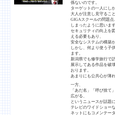
係ないのです。
ターゲットの一人にし
大人が注意し見守るこ
GIGAスクールの問題
しまったように思いま
セキュリティの向上を
える必要もあり、
安全なシステムの構築
しかし、何より使う子
ます。
新潟県でも修学旅行で
展示してある作品を破
おります。
あまりにも公共心が薄
一方、
「あだ名」「呼び捨て
広がる、
というニュースが話題
テレビのワイドショー
ネットにもコメンテー