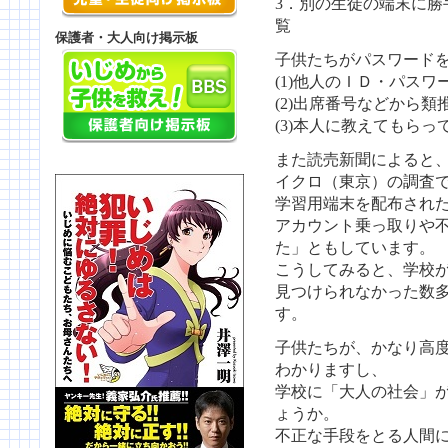
3．別の生徒の端末に勝
覧
保護者・大人向け掲示板
子供たちがパスワード
(1)他人のＩＤ・パス
(2)出席番号などから類
(3)本人に教えてもら
また読売新聞によると
イクロ（東京）の調査
学習用端末を配布された
アカウント乗っ取りや
た」ともしています。
こうしてみると、学校
見つけられなかった数
す。
子供たちが、かなり高
わかりますし、
学校に「大人の社会」
ょうか。
不正な手段をとる人間