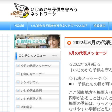
2022年6月の代
6月の代表メッセージ
☆2022年6月9日☆
今月の代表メッセージ
［いじめから子供を守ろ
お知らせコーナー
◇ 代表メッセージ ◇
シンポジウム
■□ 子供たちの目が輝
いじめ防止条例
ここ関東地方も梅雨入
四季があることはなん
いじめ解決方法
梅雨の季節は、うっと
活動報告
なりやすい季節だと思