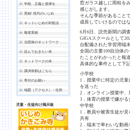
窓ガラス越しに雨粒を
学校、正義と規律を
感じがします。
実録! 現代のいじめ
そんな季節があること
成長していけるのでは
ネットいじめの対処法
6月6日、読売新聞の調
報道実績
GIGAスクールとして2
当団体のネットワーク
台配備された学習用端
全国の主要109自治体の
読んでおきたい本
たことがわかったと報
ネットワークの本
具体的な事件として下
講演依頼はこちら
小学校
1．授業中に特定の児童
寄付のお願い
を送った
地図（アクセス）・住所
2．オンライン授業中、
3．体育の授業で嫌がる
児童・生徒向け掲示板
中学校
1．教員や被害生徒が見
共有
2．端末で卑わいな動画