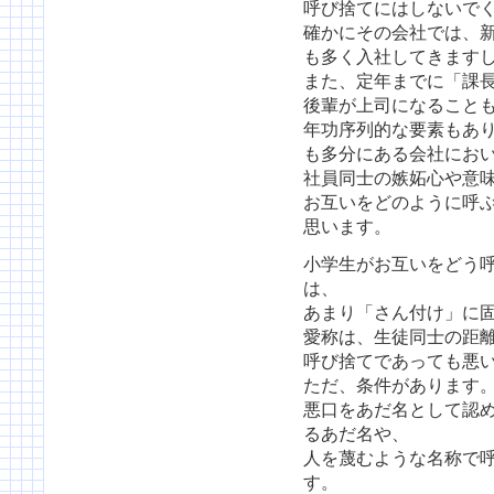
呼び捨てにはしないで
確かにその会社では、
も多く入社してきます
また、定年までに「課
後輩が上司になること
年功序列的な要素もあ
も多分にある会社にお
社員同士の嫉妬心や意
お互いをどのように呼
思います。
小学生がお互いをどう
は、
あまり「さん付け」に
愛称は、生徒同士の距
呼び捨てであっても悪
ただ、条件があります
悪口をあだ名として認
るあだ名や、
人を蔑むような名称で
す。