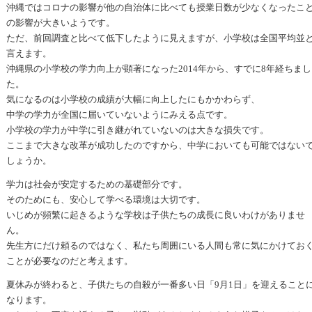
沖縄ではコロナの影響が他の自治体に比べても授業日数が少なくなったこ
の影響が大きいようです。
ただ、前回調査と比べて低下したように見えますが、小学校は全国平均並
言えます。
沖縄県の小学校の学力向上が顕著になった2014年から、すでに8年経ちまし
た。
気になるのは小学校の成績が大幅に向上したにもかかわらず、
中学の学力が全国に届いていないようにみえる点です。
小学校の学力が中学に引き継がれていないのは大きな損失です。
ここまで大きな改革が成功したのですから、中学においても可能ではない
しょうか。
学力は社会が安定するための基礎部分です。
そのためにも、安心して学べる環境は大切です。
いじめが頻繁に起きるような学校は子供たちの成長に良いわけがありませ
ん。
先生方にだけ頼るのではなく、私たち周囲にいる人間も常に気にかけてお
ことが必要なのだと考えます。
夏休みが終わると、子供たちの自殺が一番多い日「9月1日」を迎えること
なります。