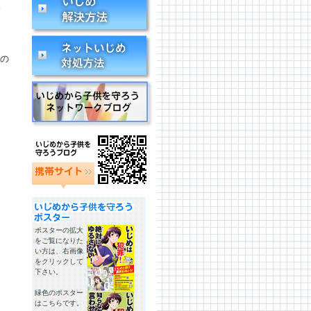
と
）の
ポスターの拡大
をご覧になりた
い方は、右画像
をクリックして
下さい。
緑色のポスター
はこちらです。