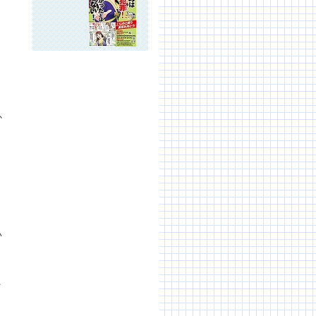
か
い
こ