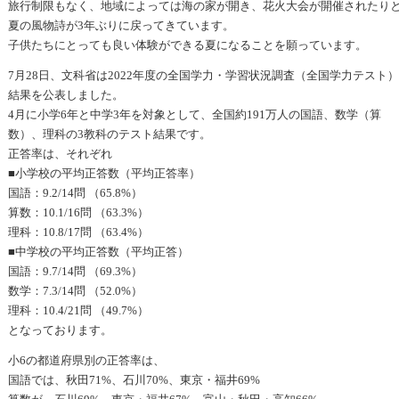
旅行制限もなく、地域によっては海の家が開き、花火大会が開催されたり
夏の風物詩が3年ぶりに戻ってきています。
子供たちにとっても良い体験ができる夏になることを願っています。
7月28日、文科省は2022年度の全国学力・学習状況調査（全国学力テスト
結果を公表しました。
4月に小学6年と中学3年を対象として、全国約191万人の国語、数学（算
数）、理科の3教科のテスト結果です。
正答率は、それぞれ
■小学校の平均正答数（平均正答率）
国語：9.2/14問 （65.8%）
算数：10.1/16問 （63.3%）
理科：10.8/17問 （63.4%）
■中学校の平均正答数（平均正答）
国語：9.7/14問 （69.3%）
数学：7.3/14問 （52.0%）
理科：10.4/21問 （49.7%）
となっております。
小6の都道府県別の正答率は、
国語では、秋田71%、石川70%、東京・福井69%