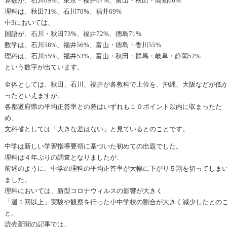
算数が、石川69%、東京・福井67%、富山・秋田・高知66%
理科は、秋田71%、石川70%、福井69%
中3においては、
国語が、石川・秋田73%、福井72%、徳島71%
数学は、石川58%、福井56%、富山・徳島・香川55%
理科は、石川55%、福井53%、富山・秋田・群馬・岐阜・静岡52%
という数字が出ています。
全体としては、秋田、石川、福井が各教科で上位を、沖縄、大阪などが低
ったといえますが、
各都道府県の平均正答率との差はいずれも１０ポイント以内に収まったた
め、
文科省としては「大きな差はない」と見ているとのことです。
中学は新しい学習指導要領に基づいた初めての出題でした。
理科は４年ぶりの調査となりましたが、
前述のように、中学の理科の平均正答率が大幅に下がり５割を切ってしま
ました。
理科においては、新型コロナウィルスの影響が大きく
「週１回以上」実験や観察を行った小中学校の割合が大きく減少したとの
と。
読売新聞の記事では、