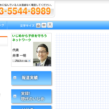
代表
井澤 一明
な