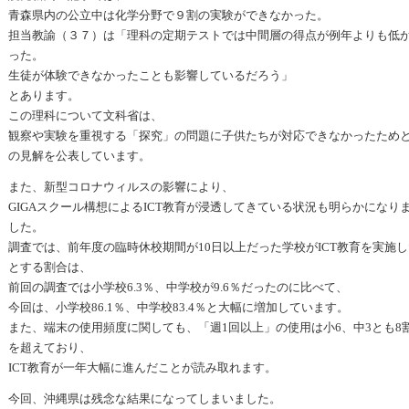
青森県内の公立中は化学分野で９割の実験ができなかった。
担当教諭（３７）は「理科の定期テストでは中間層の得点が例年よりも低
った。
生徒が体験できなかったことも影響しているだろう」
とあります。
この理科について文科省は、
観察や実験を重視する「探究」の問題に子供たちが対応できなかったため
の見解を公表しています。
また、新型コロナウィルスの影響により、
GIGAスクール構想によるICT教育が浸透してきている状況も明らかになり
した。
調査では、前年度の臨時休校期間が10日以上だった学校がICT教育を実施し
とする割合は、
前回の調査では小学校6.3％、中学校が9.6％だったのに比べて、
今回は、小学校86.1％、中学校83.4％と大幅に増加しています。
また、端末の使用頻度に関しても、「週1回以上」の使用は小6、中3とも8
を超えており、
ICT教育が一年大幅に進んだことが読み取れます。
今回、沖縄県は残念な結果になってしまいました。