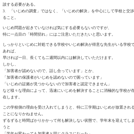
談する必要がある。
3. 「いじめの調査」ではなく、「いじめの解決」を中心にして学校と交
ること。
いじめ問題が起きていなければ気にする必要もないのですが、
特に一点目の「時間切れ」にはご注意いただきたいと思います。
しっかりといじめに対処できる学校やいじめ解決が得意な先生がいる学校
あれば、
早ければ一日、長くても二週間以内には解決していただけます。
しかし、
「加害者が認めないので、話し合っています」とか、
「加害者の保護者がいじめを認めないので困っています」
「いじめの証拠が見つからないので加害者と認定できません」
など様々な理由によって、迅速にいじめを解決することに消極的な学校が
在します。
この学校側の理由を受け入れてしまうと、特に三学期はいじめが放置され
ことになりかねません。
ずるずると時間ばかりかかって何も解決しない状態で、学年末を迎えてし
うと
「学年が変わっても加害者と同じクラスになった」