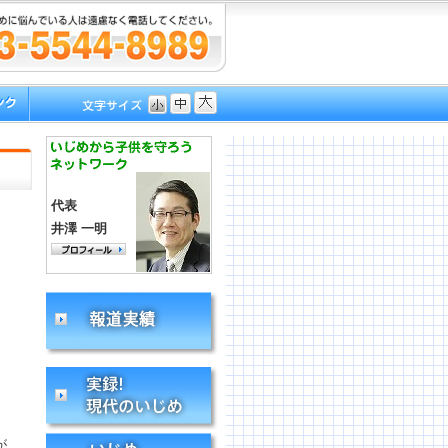
代表
井澤 一明
が