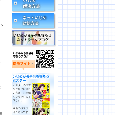
、
っ
、
。
る
ポスターの拡大
点
をご覧になりた
い方は、右画像
をクリックして
下さい。
緑色のポスター
はこちらです。
相