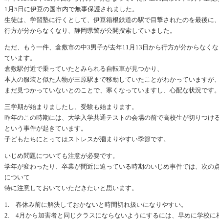
1月5日に伊豆の国市内で無事保護されました。
生徒は、学習塾に行くとして、伊豆箱根鉄道の駅で目撃されたのを最後に
行方が分からなくなり、静岡県警が公開捜索していました。
ただ、もう一件、倉敷市の中3男子が去年11月13日から行方が分からなくな
ています。
倉敷駅付近で乗っていたとみられる自転車が見つかり、
本人の服装と似た人物が三原駅まで移動していたことがわかっていますが
まだ見つかっていないとのことで、寒くなっていますし、心配な状況です
三学期が始まりましたし、受験も始まります。
昨年のこの時期には、大学入学共通テストの会場の前で高校生が切りつけ
という事件が起きています。
子どもたちにとってはストレスが溜まりやすい季節です。
いじめ問題についても注意が必要です。
学年が変わったり、卒業が間近に迫っている時期のいじめ事件では、次の
について
特に注意しておいていただきたいと思います。
1. 春休み前に解決しておかないと時間切れ扱いになりやすい。
2. 4月から加害者と同じクラスにならないようにするには、早めに学校に