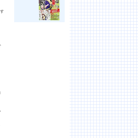
渉す
で
存
る
ま