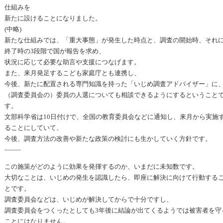
仕組みを
新たに設けることになりました。
(中略)
新たな仕組みでは、「重大事態」が発生した時点と、調査の開始時、それ
終了時の3段階で国が報告を求め、
状況に応じて必要な助言や支援につなげます。
また、来月発足するこども家庭庁とも連携し、
今後、新たに配置される専門知識を持った「いじめ調査アドバイザー」に
（調査委員会の）委員の人選についても相談できるようにするということ
す。
文部科学省は10日付けで、全国の教育委員会などに通知し、来月から実施
ることにしていて、
今後、調査方法の改善や新たな政策の検討にも生かしていく方針です。
——–
この施策がどのように効果を発揮するのか、いまだに未知数です。
大切なことは、いじめの発生を認識したら、即座に解決に向けて行動する
とです。
調査委員会などは、いじめが解決してからで十分ですし、
調査委員会をつくったとしても3年後に結論が出てくるようでは被害者を守
ことにはなりません。