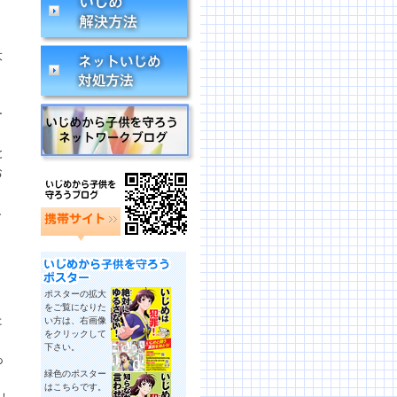
大
ー
と
お
し
ポスターの拡大
をご覧になりた
た
い方は、右画像
をクリックして
下さい。
あ
緑色のポスター
はこちらです。