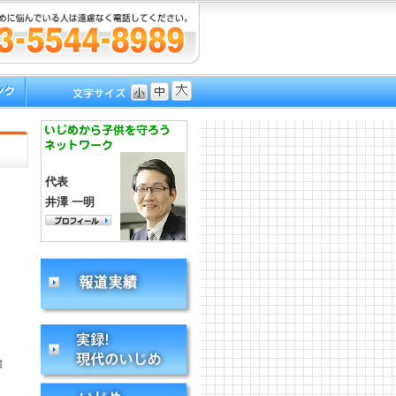
代表
井澤 一明
始