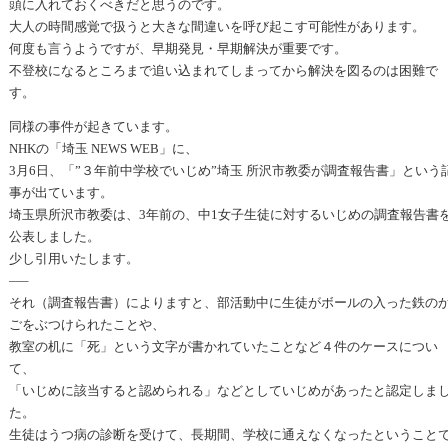
頭に入れておくべきだと思うのです。
大人の時間感覚で扱うと大きな間違いを呼び起こす可能性があります。
何度も言うようですが、早期発見・早期解決が重要です。
不登校になるところまで追い込まれてしまってから解決を図るのは困難で
す。
同様の事件が起きています。
NHKの「埼玉 NEWS WEB」に、
3月6日、「”３年前中学校でいじめ”埼玉 所沢市教委が調査報告書」という
事が出ています。
埼玉県所沢市教委は、3年前の、中1女子生徒に対するいじめの調査報告書
公表しました。
少し引用いたします。
—–
それ（調査報告書）によりますと、部活動中に生徒がボールの入った鉄の
ごをぶつけられたことや、
教室の机に「死」という文字が書かれていたことなど４件のケースについ
て、
「いじめに該当すると認められる」などとしていじめがあったと認定しま
た。
生徒はうつ病の診断を受けて、長期間、学校に通えなくなったということ