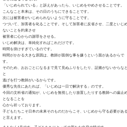
「いじめられている」と訴えがあったら、いじめをやめさせることです。
こんなこと本来は、その日のうちにできることです。
次には被害者がいじめられないように守ることです。
つづいて、加害者を叱ることです。そして加害者に反省させ、二度といじ
ないことを約束させ
被害者に心からの謝罪をさせる。
いじめ解決は、単純化すればこれだけです。
時間を掛けすぎているのです。
時間がかかる大きな原因は、教師が面倒な事を嫌うという面があるからで
す。
そのため、おおごとになるまで見て見ぬふりをしたり、証拠がないからな
と
逃げを打つ教師がいるからです。
優秀な先生にあたれば、「いじめは一日で解決する」のです。
今回の文科省の通知が、いじめを無視したり放置したりする教師への歯止
となることを
心から祈っております。
子どもたちこそ日本の未来そのものだからこそ、いじめから守る必要があ
と言えます。