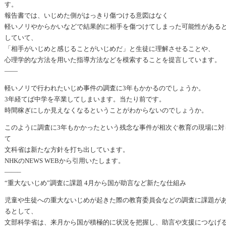
す。
報告書では、いじめた側がはっきり傷つける意図はなく
軽いノリやからかいなどで結果的に相手を傷つけてしまった可能性がある
していて、
「相手がいじめと感じることがいじめだ」と生徒に理解させることや、
心理学的な方法を用いた指導方法などを模索することを提言しています。
——
軽いノリで行われたいじめ事件の調査に3年もかかるのでしょうか。
3年経てば中学を卒業してしまいます。当たり前です。
時間稼ぎにしか見えなくなるということがわからないのでしょうか。
このように調査に3年もかかったという残念な事件が相次ぐ教育の現場に対
て
文科省は新たな方針を打ち出しています。
NHKのNEWS WEBから引用いたします。
——–
“重大ないじめ”調査に課題 4月から国が助言など新たな仕組み
児童や生徒への重大ないじめが起きた際の教育委員会などの調査に課題が
るとして、
文部科学省は、来月から国が積極的に状況を把握し、助言や支援につなげ