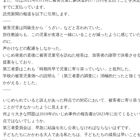
また、市は2022年の11月に被害児童に解決金約177万円を支払うことを決
すでに支払っています。
読売新聞の報道を以下に引用します。
——
被害児童は同級生から「うざい」などと言われていた。
担任教諭らも、この児童が友達と一緒にいることが減ったように感じてい
のに、
声かけなどの配慮をしなかった。
いじめ発覚の直後に被害児童宅を訪ねた校長は、加害者の謝罪で決着させ
提案をしており、
第三者委はこれも「時期尚早で児童に寄り添っていない」と批判した。
学校の被害児童側への説明も「（第三者委の調査に）消極的だったと強く
かがえる」とした。
——
いじめられていると訴えがあった時点での対応において、被害者に寄り添
ことができなかったように見えます。
何より大きな問題は2019年のいじめ事件の報告書が2023年に出てくるとい
点ではないでしょうか。
第三者委員会は、早急に結論を出し公表しなければならないはずです。
子どもたちにかかわる大人である私たちは、子どもたちの成長は早いこと