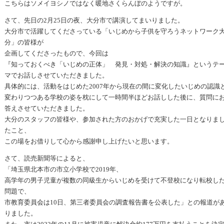
こちらはソメイヨシノではなく暖地さくらんぼのようですが。
さて、先日の2月25日の夜、大分市で講演してまいりました。
大分市で活躍してくださっている「いじめから子供を守ろうネットワーク
分」の皆様が
企画してくださったもので、今回は
『知っておくべき「いじめの正体」 発見・対処・解決の知識』というテ
マでお話しさせていただきました。
具体的には、活動をはじめた2007年から現在の間に変化したいじめの認識
変わりつつある学校の姿を枕にして一時間半ほどお話しした後に、質問に
答えさせていただきました。
大分のスタッフの皆様や、参加された方のおかげで充実した一日となりま
たこと、
この場をお借りして心から感謝申し上げたいと思います。
さて、読売新聞等によると、
「埼玉県北本市の市立小学校で2019年、
高学年の男子児童が複数の同級生からいじめを受けて不登校になり転校し
問題で、
市教育委員会は10日、第三者委員会の調査報告書を公表した」との報道が
りました。