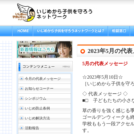
2023年5月の代
5月の代表メッセージ
☆2023年5月10日☆
今月の代表メッセージ
［いじめから子供を守ろ
お知らせコーナー
◇ 代表メッセージ ◇
シンポジウム
■□ 子どもたちの小さ
いじめ防止条例
草の香りを強く感じる
ゴールデンウィークも
いじめ解決方法
学校ももう一段アクセ
活動報告
す。