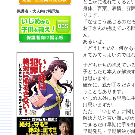
どこかに現れてくると
身体、言葉、表情、雰
保護者・大人向け掲示板
ります。
「なぜこう感じるのだ
お子さんの抱えている
ん。
あるいは、
「どうしたの? 何かあ
えてみてもよいのでは
子どもたちの抱えてい
子どもたち本人が解決
は思います。
確かに、親が手をださ
うこともあります。
いじめ以外にも早急に
は思いますが、
ただ、「いじめ」に関
解決方法と言い難いの
できるだけ早期に手を
早期発見・早期解決が