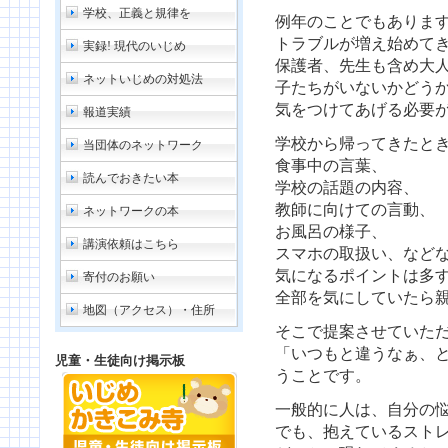
学校、正義と規律を
例年のことでもあります
トラブルが増え始めて
実録! 現代のいじめ
保護者、先生も含め大
ネットいじめの対処法
子たちがいないかどう
気をつけてあげる必要
報道実績
学校から帰ってきたと
当団体のネットワーク
食事中の言葉、
読んでおきたい本
学校の話題の内容、
教師に向けての言動、
ネットワークの本
お風呂の様子、
講演依頼はこちら
スマホの取扱い、など
気になるポイントは多
寄付のお願い
全部を気にしていたら
地図（アクセス）・住所
そこで提案させていた
「いつもと違うなぁ、
児童・生徒向け掲示板
うことです。
一般的に人は、自分の
でも、抱えているスト