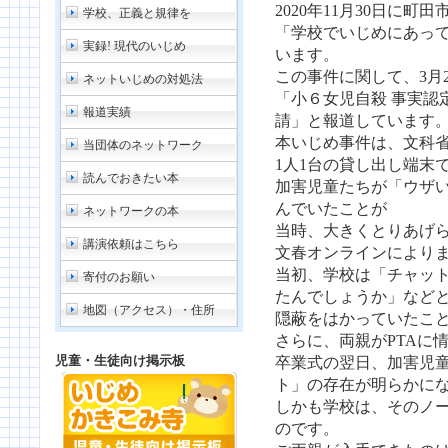
2020年11月30日に町
学校、正義と規律を
「学校でいじめにあっ
実録! 現代のいじめ
います。
この事件に関して、3月28
ネットいじめの対処法
「小６女児自殺 事実認
報道実績
請」と報道しています
本いじめ事件は、文科省
当団体のネットワーク
1人1台の貸し出し端末
読んでおきたい本
加害児童たちが「ウザ
んでいたことが
ネットワークの本
当時、大きくとりあげ
講演依頼はこちら
文春オンラインにより
当初、学校は「チャッ
寄付のお願い
たんでしょうか」など
地図（アクセス）・住所
隠蔽をはかっていたこ
さらに、両親がPTAに
児童・生徒向け掲示板
卒業式の翌日、加害児
ト」の存在が明らかに
しかも学校は、そのノ
のです。