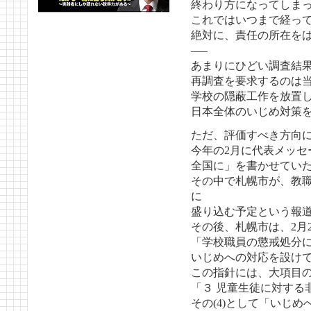
終わり方になってしま
これではいつまで経っ
絶対に、責任の所在を
—–
あまりにひどい調査結
再調査を要求するのは
学校の隠蔽工作を放置
日本全体のいじめ対策
ただ、評価すべき方向
今年の2月に代表メッセ
全国に」を書かせてい
その中で札幌市が、教
に
盛り込む予定という報
その後、札幌市は、2月2
「学校職員の懲戒処分
いじめへの対応を設け
この指針には、大項目
「３ 児童生徒に対する
その(4)として「いじ