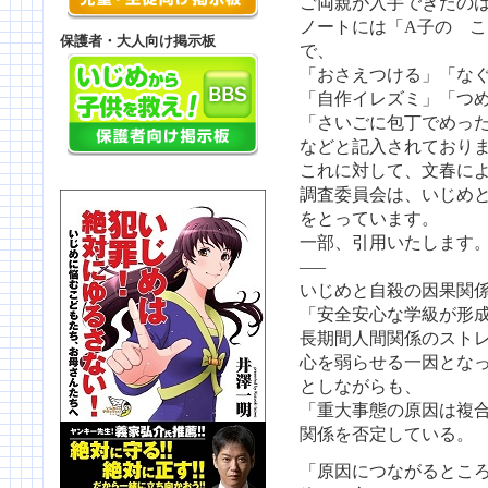
ご両親が入手できたのは
ノートには「A子の 
保護者・大人向け掲示板
で、
「おさえつける」「な
「自作イレズミ」「つ
「さいごに包丁でめっ
などと記入されており
これに対して、文春に
調査委員会は、いじめ
をとっています。
一部、引用いたします
—–
いじめと自殺の因果関
「安全安心な学級が形
長期間人間関係のスト
心を弱らせる一因とな
としながらも、
「重大事態の原因は複
関係を否定している。
「原因につながるとこ