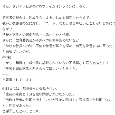
また、フジテレビ系のFNNプライムオンラインによると、
—–
第三者委員会は、同級生らによるいじめを認定したうえで、
教師が被害者の兄に対し、「ニート」などと暴言を吐いたことがいじめに
ながり、
学校と家族との関係が徐々に悪化したと指摘。
さらに、教育委員会が市外への転校を認めないなど
「学校や教員への強い不信や敵意が孤立を深め、自死を決意するに至った
と結論づけたのだ。
(中略)
しかし、母親は、報告書に記載されていない不適切な対応もあるとして
「事実を認め家族と向き合ってほしい」と訴えた。
——
と報道されています。
6月3日には、教育長らが会見を行い、
「生徒の家庭と十分な信頼関係が築けなかった」
「当時は最善の対応と考えていたが生徒の気持ちに寄り添った対応ではな
く、問題があった」
と謝罪したとのことです。