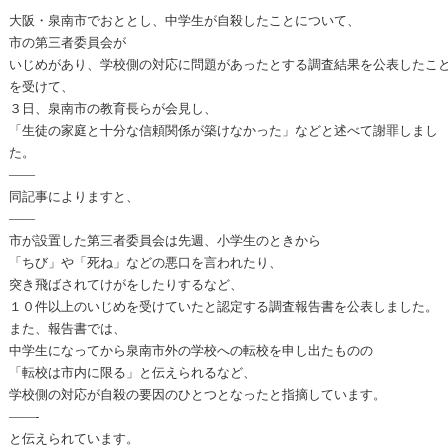
大阪・泉南市でおととし、中学生が自殺したことについて、
市の第三者委員会が
いじめがあり、学校側の対応に問題があったとする調査結果を公表したこ
を受けて、
３日、泉南市の教育長らが会見し、
「生徒の家庭と十分な信頼関係が築けなかった」などと述べて謝罪しまし
た。
——
同記事によりますと、
——
市が設置した第三者委員会は先週、小学生のときから
「ちび」や「死ね」などの悪口を言われたり、
突き飛ばされてけがをしたりするなど、
１０件以上のいじめを受けていたと認定する調査報告書を公表しました。
また、報告書では、
中学生になってから泉南市外の学校への転校を申し出たものの
「転校は市内に限る」と伝えられるなど、
学校側の対応が自殺の要因のひとつとなったと指摘しています。
——-
と伝えられています。