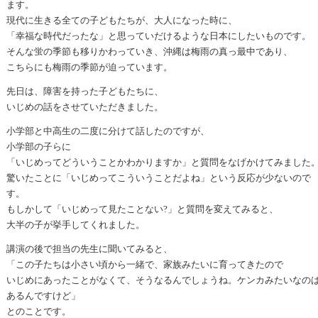
ます。
現代に生きる全ての子どもたちが、大人になった時に、
「幸福な時代だったな」と思っていだけるような日本にしたいものです。
そんな蛍の季節も移りかわっていき、沖縄は梅雨の真っ最中であり、
こちらにも梅雨の季節が迫っています。
先日は、障害を持った子どもたちに、
いじめの話をさせていただきました。
小学部と中高生の二度に分けて話したのですが、
小学部の子らに
「いじめってどういうことかわかりますか」と質問をなげかけてみました
驚いたことに「いじめってこういうことだよね」という反応が少ないので
す。
もしかして「いじめって見たことない?」と質問を変えてみると、
大半の子が挙手してくれました。
講演の後で担当の先生に聞いてみると、
「この子たちは小さい頃から一緒で、家族みたいに育ってきたので
いじめにあったことがなくて、そうなるんでしょうね。ケンカみたいなの
あるんですけど」
とのことです。