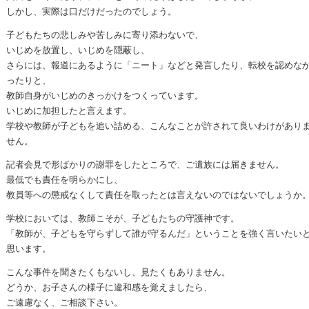
しかし、実際は口だけだったのでしょう。
子どもたちの悲しみや苦しみに寄り添わないで、
いじめを放置し、いじめを隠蔽し、
さらには、報道にあるように「ニート」などと発言したり、転校を認めな
ったりと、
教師自身がいじめのきっかけをつくっています。
いじめに加担したと言えます。
学校や教師が子どもを追い詰める、こんなことが許されて良いわけがあり
せん。
記者会見で形ばかりの謝罪をしたところで、ご遺族には届きません。
最低でも責任を明らかにし、
教員等への懲戒なくして責任を取ったとは言えないのではないでしょうか
学校においては、教師こそが、子どもたちの守護神です。
「教師が、子どもを守らずして誰が守るんだ」ということを強く言いたい
思います。
こんな事件を聞きたくもないし、見たくもありません。
どうか、お子さんの様子に違和感を覚えましたら、
ご遠慮なく、ご相談下さい。