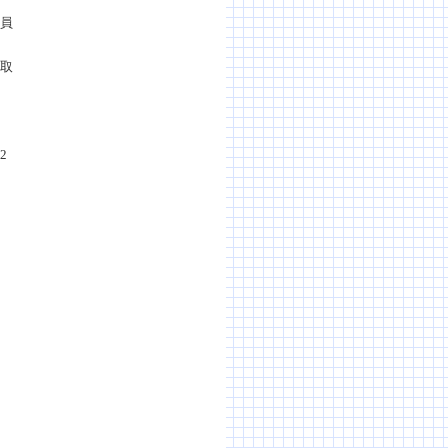
委員
け取
2