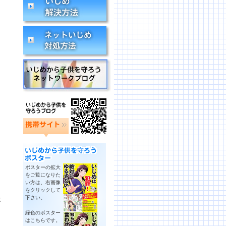
。
ポスターの拡大
をご覧になりた
い方は、右画像
をクリックして
下さい。
は
緑色のポスター
はこちらです。