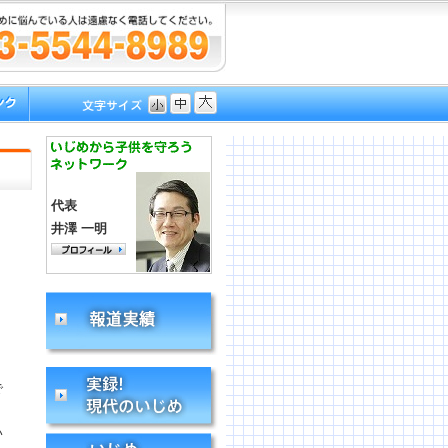
代表
井澤 一明
で
い