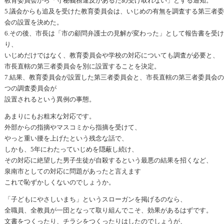
教育委員会から「守秘義務違反があるため受け取れない」とする通知。
5.議会からも追及を受けた教育委員会は、いじめの有無を調査する第三者
会の設置を決めた。
6.その後、市長は「市の顧問弁護士の見解が変わった」として報告書を受
り、
いじめだけではなく、教育委員会や学校の対応についても調査が必要と、
市長直轄の第三者委員会を別に設置することを決定。
7.結果、教育委員会が設置した第三者委員会と、市長直轄の第三者委員会の
つの調査委員会が
設置されるという異例の事態。
あまりにもお粗末な対応です。
外部からの指摘やマスコミから指摘を受けて、
やっと重い腰を上げたという残念な話で、
しかも、5年にわたっていじめを隠蔽し続け、
その対応に絶望した男子生徒が自殺するという最悪の結果を招くなど、
泉南市としての対応に問題があったと言えます
これで恥ずかしくないのでしょうか。
「子どもにやさしいまち」というスローガンを掲げるのなら、
全職員、全教員が一団となって取り組んでこそ、効果があるはずです。
文書をつくったり、チラシをつくったりはしたのでしょうが、