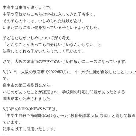
中高生は事情が違うようで、
中学や高校からこちらの学校に入ってきた子も多く、
その子らの中には、いじめられた経験があり、
いまだに心に深い傷を持っている子もいるようでした。
子どもたちがいじめについて深く考え、
「どんなことがあっても自分はいじめなんかしない」と
決意してくれる子がいたらうれしく思います。
さて、大阪の泉南市の中学生のいじめ自殺がニュースになっています。
5月31日、大阪の泉南市で2022年3月に、中1男子生徒が自殺したことにつ
て、
泉南市の第三者委員会から、
いじめがあったことが認定され、学校側の対応に問題があったとする
調査結果が公表されました。
6月3日のNHKのNEWS WEBは、
「中学生自殺 “信頼関係築けなかった”教育長謝罪 大阪 泉南」と題して報道
ています。
記事を以下に引用いたします。
—–