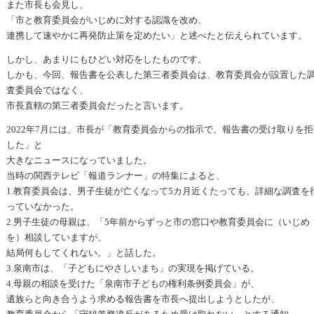
また市長も会見し、
「市と教育委員会がいじめに対する認識を改め、
連携して速やかに再発防止策を定めたい」と述べたと伝えられています。
しかし、あまりにもひどい対応をしたものです。
しかも、今回、報告書を公表した第三者委員会は、教育委員会が設置した
査委員会ではなく、
市長直轄の第三者委員会だったと言います。
2022年7月には、市長が「教育委員会からの指示で、報告書の受け取りを拒
した」と
大きなニュースになっていました。
当時の関西テレビ「報道ランナー」の特集によると、
1.教育委員会は、男子生徒が亡くなって5カ月近くたっても、詳細な調査を
っていなかった。
2.男子生徒の母親は、「5年前からずっと市の窓口や教育委員会に（いじめ
を）相談していますが、
結局何もしてくれない。」と話した。
3.泉南市は、「子どもにやさしいまち」の実現を掲げている。
4.母親の相談を受けた「泉南市子どもの権利条例委員会」が、
遺族らと向き合うよう求める報告書を市長へ提出しようとしたが、