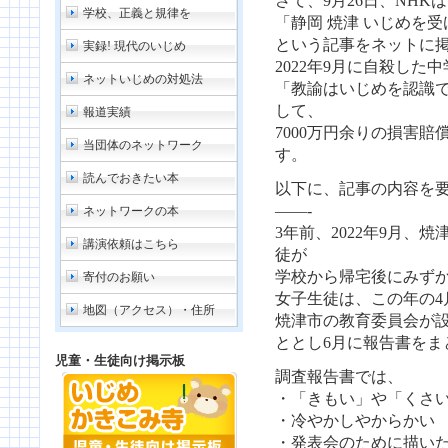
さて、9月26日、NHK
学校、正義と規律を
「静岡 焼津 いじめを
という記事をネットに
実録! 現代のいじめ
2022年9月に自殺した
ネットいじめの対処法
「教諭はいじめを認識
して、
報道実績
7000万円余りの損害
当団体のネットワーク
す。
読んでおきたい本
以下に、記事の内容を
——-
ネットワークの本
3年前、2022年9月、
講演依頼はこちら
徒が
学校から帰宅後にみず
寄付のお願い
女子生徒は、この年の4
地図（アクセス）・住所
焼津市の教育委員会が
ととし6月に報告書をま
児童・生徒向け掲示板
調査報告書では、
・「きもい」や「くさ
・冷やかしやからかい
・発表会のために描い