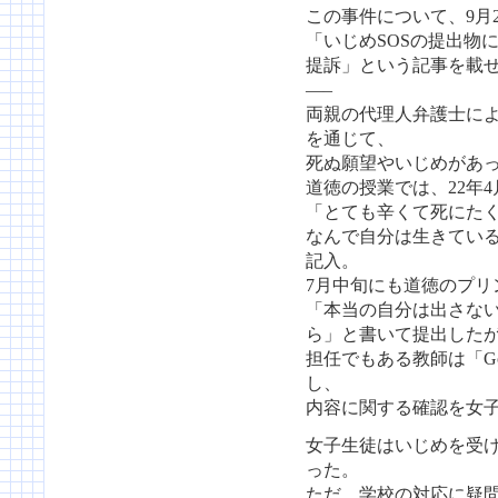
この事件について、9月
「いじめSOSの提出物に「
提訴」という記事を載
—–
両親の代理人弁護士に
を通じて、
死ぬ願望やいじめがあ
道徳の授業では、22年
「とても辛くて死にた
なんで自分は生きてい
記入。
7月中旬にも道徳のプリ
「本当の自分は出さな
ら」と書いて提出した
担任でもある教師は「Go
し、
内容に関する確認を女
女子生徒はいじめを受
った。
ただ、学校の対応に疑