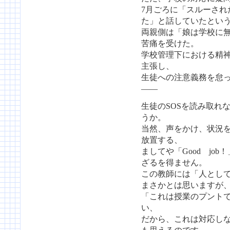
7月ごろに「スルーされ
た」と話していたとい
両親側は「娘は学校に
苦痛を受けた。
学校管理下における精
主張し、
生徒への注意義務を怠
——
生徒のSOSを読み取れ
うか。
当然、声をかけ、状況
放置する、
ましてや「Good jo
ざるを得ません。
この教師には「人とし
まさかとは思いますが
「これは授業のプント
い、
だから、これは対応し