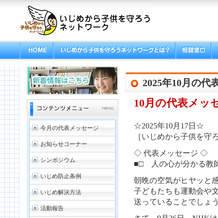
2025年10月の
10月の代表メッ
☆2025年10月17日☆
今月の代表メッセージ
［いじめから子供を守ろ
お知らせコーナー
◇ 代表メッセージ ◇
シンポジウム
■□ 人の心が分かる教
いじめ防止条例
朝晩の空気がヒヤッと
子どもたちも運動会や
いじめ解決方法
送っていることでしょ
活動報告