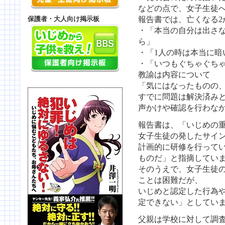
などの点で、女子生徒
保護者・大人向け掲示板
報告書では、亡くなる2
・「本当の自分は出さ
ら」
・「1人の時は本当に暗
・「いつもぐちゃぐち
教諭は内容について
「気にはなったものの
すでに問題は解決済み
声かけや確認を行わな
報告書は、「いじめの
女子生徒の発したサイ
計画的に研修を行って
ものだ」と指摘してい
そのうえで、女子生徒
ことは困難だが、
いじめと認定した行為
定できない」としてい
父親は学校に対して調